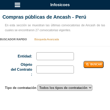
Infosicoes
Compras públicas de Ancash - Perú
En esta sección se muestran las últimas convocatorias de Ancash de las
cuales se encontraron 27 convocatorias vigentes.
BUSCADOR RAPIDO
Búsqueda Avanzada
Entidad:
Objeto
BUSCAR
del Contrato
:
Tipo de contratación