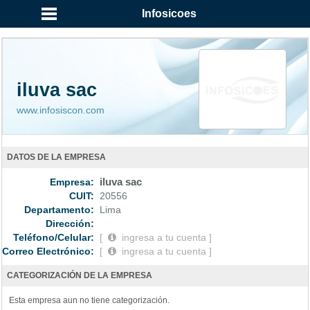
Infosicoes
iluva sac
www.infosiscon.com
DATOS DE LA EMPRESA
Empresa:
iluva sac
CUIT:
20556
Departamento:
Lima
Dirección:
Teléfono/Celular:
[
ingresa a tu cuenta ]
Correo Electrónico:
[
ingresa a tu cuenta ]
CATEGORIZACIÓN DE LA EMPRESA
Esta empresa aun no tiene categorización.