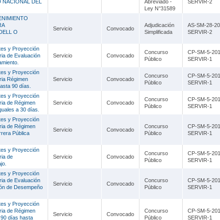
D NACIONAL DEL
Abreviado -
SERVIR-2
Ley N°31589
ENIMIENTO
RA
Adjudicación
AS-SM-28-20
Servicio
Convocado
DELL O
Simplificada
SERVIR-2
tes y Proyección
Concurso
CP-SM-5-201
ria de Evaluación
Servicio
Convocado
Público
SERVIR-1
amiento.
tes y Proyección
Concurso
CP-SM-5-201
eria Régimen
Servicio
Convocado
Público
SERVIR-1
asta 90 días.
tes y Proyección
Concurso
CP-SM-5-201
eria de Régimen
Servicio
Convocado
Público
SERVIR-1
guales a 30 días.
tes y Proyección
eria de Régimen
Concurso
CP-SM-5-201
Servicio
Convocado
rrera Pública
Público
SERVIR-1
tes y Proyección
Concurso
CP-SM-5-201
ria de
Servicio
Convocado
Público
SERVIR-1
jo.
tes y Proyección
ria de Evaluación
Concurso
CP-SM-5-201
Servicio
Convocado
ción de Desempeño
Público
SERVIR-1
tes y Proyección
eria de Régimen
Concurso
CP-SM-5-201
Servicio
Convocado
 90 días hasta
Público
SERVIR-1