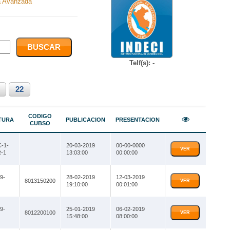
 Avanzada
Telf(s): -
22
CODIGO
TURA
PUBLICACION
PRESENTACION
CUBSO
-1-
20-03-2019
00-00-0000
VER
-1
13:03:00
00:00:00
9-
28-02-2019
12-03-2019
8013150200
VER
19:10:00
00:01:00
9-
25-01-2019
06-02-2019
8012200100
VER
15:48:00
08:00:00