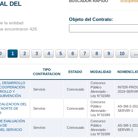
BUSCADOR RAPIDO
Busqueda
NAL DEL
Nacionales
Ancash
Objeto del Contrato:
s Perú
Apurímac
e la entidad
 se encontraron 426
Arequipa
Ayacucho
O
1
Cajamarca
2
3
4
5
6
7
8
9
10
...
Callao
TIPO
ESTADO
MODALIDAD
NOMENCLA
CONTRATACION
Cusco
EL DESARROLLO
Concurso
Huancavelica
N COOPERACIÓN
Público
INTER-PROC
Servicio
Convocado
RROLLO Y
Abreviado -
2019-SERVIR
 SUBVENCIÓN
Ley N°31589
Huánuco
Concurso
EALIZACION DEL
Público
AS-SM-2-201
Ica
 NORTE DE
Servicio
Convocado
Abreviado -
SERVIR-1
9
Ley N°31589
Junín
DE EVALUACIÓN
Concurso
N DE
Público
AS-SM-1-201
Servicio
Convocado
La Libertad
DEL SERVICIO
Abreviado -
SERVIR-1
Ley N°31589