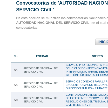
Convocatorias de 'AUTORIDAD NACIO
Convocatorias 
SERVICIO CIVIL'
Consultoria
En esta sección se muestran las convocatorias Nacionales d
AUTORIDAD NACIONAL DEL SERVICIO CIVIL
, en el cual
convocatorias.
INICI
Nro
ENTIDAD
OBJETO
SERVICIO PROFESIONAL PARA 
AUTORIDAD NACIONAL DEL
DEL CICLO "CONFERENCIAS E
426
SERVICIO CIVIL
INTERNACIONAL PARA EL DESA
GESTIÓN PÚBLICA" - AECID 3RA
SERVICIOS CONEXOS PARA LA R
AUTORIDAD NACIONAL DEL
425
ENCUENTRO MACRO REGIONAL
SERVICIO CIVIL
DIRECCION PUBLICA - PIURA 201
CONTRATACION DEL SERVICIO 
AUTORIDAD NACIONAL DEL
DE EXPEDIENTES Y PROYECCIÓ
424
SERVICIO CIVIL
RESOLUCIONES DEL TRIBUNAL 
CIVIL ITEMS 3, 7 y 9