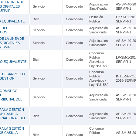
Lambayeque
E LA LINEA DE
Adjudicación
AS-SM-40-20
 DIGITALES
Servicio
Convocado
Simplificada
SERVIR-1
SERVIR
Lima
O
Licitación
LP-SM-1-201
Bien
Convocado
O EQUIVALENTE
Pública
SERVIR-1
Loreto
O DEL
Adjudicación
AS-SM-39-20
Servicio
Convocado
ICOS
Simplificada
SERVIR-1
Madre de Dios
E LA LINEA DE
Adjudicación
AS-SM-40-20
 DIGITALES
Servicio
Convocado
Moquegua
Simplificada
SERVIR-1
SERVIR
Concurso
Pasco
O
Público
LP-SM-1-201
Bien
Convocado
O EQUIVALENTE
Abreviado -
SERVIR-1
Piura
Ley N°31589
Concurso
EL DESARROLLO
Puno
Público
INTER-PROC
 GESTION
Servicio
Convocado
Abreviado -
2018-SERVIR
Ley N°31589
San Martín
FORMATICO
 DE
Adjudicación
AS-SM-38-20
Tacna
Servicio
Convocado
TRIBUNAL DEL
Simplificada
SERVIR-1
Tumbes
RA LA GESTIÓN
DE CASILLA
Adjudicación
AS-SM-35-20
Bien
Convocado
D NACIONAL DEL
Ucayali
Simplificada
SERVIR-2
RA LA GESTIÓN
Concurso
DE CASILLA
Público
AS-SM-35-20
Bien
Convocado