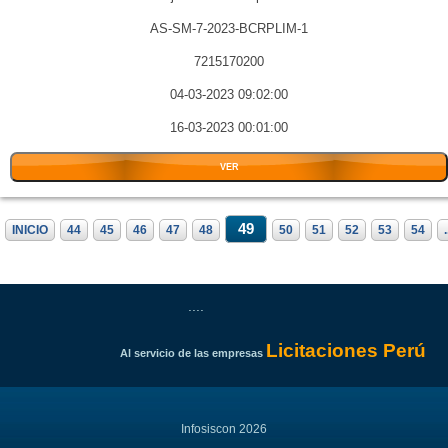
AS-SM-7-2023-BCRPLIM-1
7215170200
04-03-2023 09:02:00
16-03-2023 00:01:00
VER
49
INICIO
44
45
46
47
48
50
51
52
53
54
.
....
Licitaciones Perú
Al servicio de las empresas
Infosiscon 2026