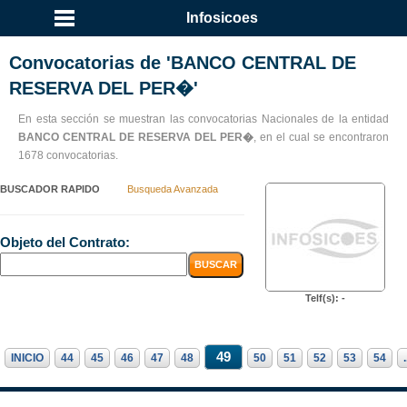
Infosicoes
Convocatorias de 'BANCO CENTRAL DE
RESERVA DEL PER�'
En esta sección se muestran las convocatorias Nacionales de la entidad
BANCO CENTRAL DE RESERVA DEL PER�
, en el cual se encontraron
1678 convocatorias.
BUSCADOR RAPIDO
Busqueda Avanzada
Objeto del Contrato:
Telf(s): -
49
INICIO
44
45
46
47
48
50
51
52
53
54
.