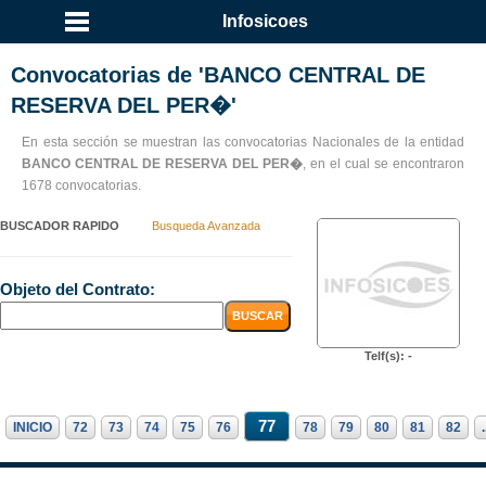
Infosicoes
Convocatorias de 'BANCO CENTRAL DE
RESERVA DEL PER�'
En esta sección se muestran las convocatorias Nacionales de la entidad
BANCO CENTRAL DE RESERVA DEL PER�
, en el cual se encontraron
1678 convocatorias.
BUSCADOR RAPIDO
Busqueda Avanzada
Objeto del Contrato:
Telf(s): -
77
INICIO
72
73
74
75
76
78
79
80
81
82
.