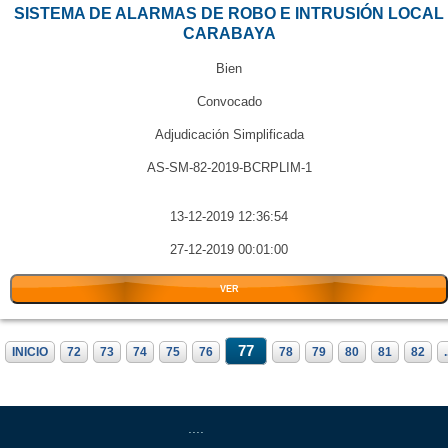
SISTEMA DE ALARMAS DE ROBO E INTRUSIÓN LOCAL
CARABAYA
Bien
Convocado
Adjudicación Simplificada
AS-SM-82-2019-BCRPLIM-1
13-12-2019 12:36:54
27-12-2019 00:01:00
VER
77
INICIO
72
73
74
75
76
78
79
80
81
82
.
....