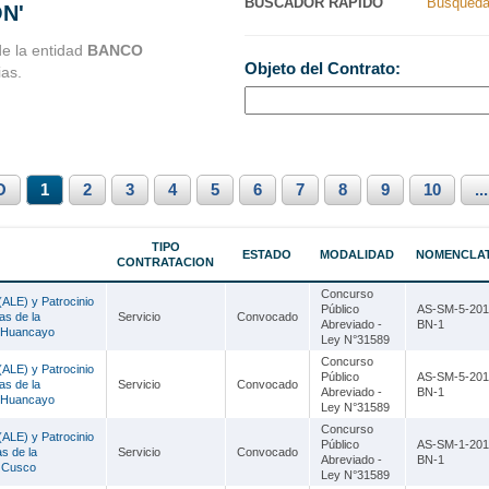
BUSCADOR RAPIDO
Busqueda
ON'
Nacionales
Ancash
de la entidad
BANCO
Objeto del Contrato:
ias.
s Perú
Apurímac
Arequipa
Ayacucho
O
1
Cajamarca
2
3
4
5
6
7
8
9
10
...
Callao
TIPO
ESTADO
MODALIDAD
NOMENCLA
CONTRATACION
Cusco
Concurso
(ALE) y Patrocinio
Huancavelica
Público
AS-SM-5-201
as de la
Servicio
Convocado
Abreviado -
BN-1
e Huancayo
Ley N°31589
Huánuco
Concurso
(ALE) y Patrocinio
Público
AS-SM-5-201
Ica
as de la
Servicio
Convocado
Abreviado -
BN-1
e Huancayo
Ley N°31589
Junín
Concurso
(ALE) y Patrocinio
Público
AS-SM-1-201
s de la
Servicio
Convocado
La Libertad
Abreviado -
BN-1
e Cusco
Ley N°31589