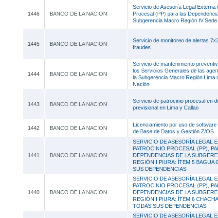
Servicio de Asesoría Legal Externa 
1446
BANCO DE LA NACION
Procesal (PP) para las Dependencia
Subgerencia Macro Región IV Sed
Servicio de monitoreo de alertas 7x
1445
BANCO DE LA NACION
fraudes
Servicio de mantenimiento preventiv
los Servicios Generales de las agen
1444
BANCO DE LA NACION
la Subgerencia Macro Región Lima d
Nación
Servicio de patrocinio procesal en d
1443
BANCO DE LA NACION
previsional en Lima y Callao
Licenciamiento por uso de software 
1442
BANCO DE LA NACION
de Base de Datos y Gestión Z/OS
SERVICIO DE ASESORÍA LEGAL E
PATROCINIO PROCESAL (PP), PA
1441
BANCO DE LA NACION
DEPENDENCIAS DE LA SUBGER
REGIÓN I PIURA: ÍTEM 5 BAGUA
SUS DEPENDENCIAS
SERVICIO DE ASESORÍA LEGAL E
PATROCINIO PROCESAL (PP), PA
1440
BANCO DE LA NACION
DEPENDENCIAS DE LA SUBGER
REGIÓN I PIURA: ÍTEM 6 CHACH
TODAS SUS DEPENDENCIAS
SERVICIO DE ASESORÍA LEGAL E