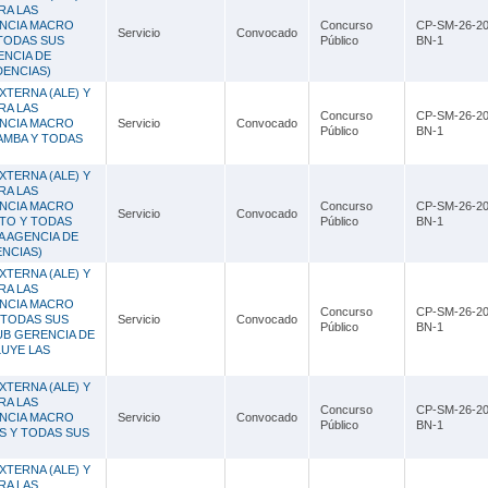
RA LAS
ENCIA MACRO
Concurso
CP-SM-26-20
Servicio
Convocado
 TODAS SUS
Público
BN-1
ENCIA DE
ENCIAS)
XTERNA (ALE) Y
RA LAS
Concurso
CP-SM-26-20
ENCIA MACRO
Servicio
Convocado
Público
BN-1
BAMBA Y TODAS
XTERNA (ALE) Y
RA LAS
ENCIA MACRO
Concurso
CP-SM-26-20
Servicio
Convocado
OTO Y TODAS
Público
BN-1
A AGENCIA DE
ENCIAS)
XTERNA (ALE) Y
RA LAS
ENCIA MACRO
Concurso
CP-SM-26-20
Y TODAS SUS
Servicio
Convocado
Público
BN-1
UB GERENCIA DE
LUYE LAS
XTERNA (ALE) Y
RA LAS
Concurso
CP-SM-26-20
ENCIA MACRO
Servicio
Convocado
Público
BN-1
ES Y TODAS SUS
XTERNA (ALE) Y
RA LAS