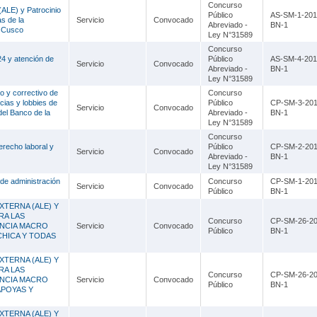
Lambayeque
Concurso
(ALE) y Patrocinio
Público
AS-SM-1-201
s de la
Servicio
Convocado
Abreviado -
BN-1
Lima
e Cusco
Ley N°31589
Concurso
Loreto
24 y atención de
Público
AS-SM-4-201
Servicio
Convocado
Abreviado -
BN-1
Madre de Dios
Ley N°31589
o y correctivo de
Concurso
Moquegua
cias y lobbies de
Público
CP-SM-3-201
Servicio
Convocado
el Banco de la
Abreviado -
BN-1
Ley N°31589
Pasco
Concurso
erecho laboral y
Público
CP-SM-2-201
Piura
Servicio
Convocado
Abreviado -
BN-1
Ley N°31589
Puno
de administración
Concurso
CP-SM-1-201
Servicio
Convocado
Público
BN-1
San Martín
XTERNA (ALE) Y
RA LAS
Concurso
CP-SM-26-20
ENCIA MACRO
Tacna
Servicio
Convocado
Público
BN-1
 CHICA Y TODAS
Tumbes
XTERNA (ALE) Y
RA LAS
Concurso
CP-SM-26-20
Ucayali
ENCIA MACRO
Servicio
Convocado
Público
BN-1
APOYAS Y
XTERNA (ALE) Y