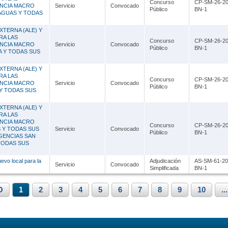
Concurso
CP-SM-26-20
ENCIA MACRO
Servicio
Convocado
Público
BN-1
MAGUAS Y TODAS
XTERNA (ALE) Y
RA LAS
Concurso
CP-SM-26-20
ENCIA MACRO
Servicio
Convocado
Público
BN-1
NA Y TODAS SUS
XTERNA (ALE) Y
RA LAS
Concurso
CP-SM-26-20
ENCIA MACRO
Servicio
Convocado
Público
BN-1
 Y TODAS SUS
XTERNA (ALE) Y
RA LAS
ENCIA MACRO
Concurso
CP-SM-26-20
S Y TODAS SUS
Servicio
Convocado
Público
BN-1
GENCIAS SAN
TODAS SUS
evo local para la
Adjudicación
AS-SM-61-20
Servicio
Convocado
Simplificada
BN-1
O
1
2
3
4
5
6
7
8
9
10
...