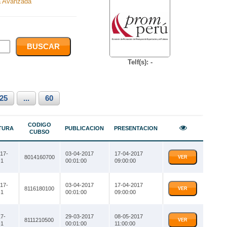
 Avanzada
Telf(s): -
25
...
60
CODIGO
TURA
PUBLICACION
PRESENTACION
CUBSO
17-
03-04-2017
17-04-2017
8014160700
VER
1
00:01:00
09:00:00
17-
03-04-2017
17-04-2017
8116180100
VER
1
00:01:00
09:00:00
7-
29-03-2017
08-05-2017
8111210500
VER
1
00:01:00
11:00:00