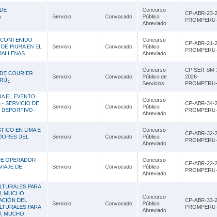
 DE
Concurso
CP-ABR-23-2
A
Servicio
Convocado
Público
PROMPERU-
Abreviado
 CONTENIDO
Concurso
CP-ABR-21-2
DE PIURA EN EL
Servicio
Convocado
Público
PROMPERU-
BALLENAS
Abreviado
Concurso
CP SER-SM-
 DE COURIER
Servicio
Convocado
Público de
2026-
ERÚ¿
Servicios
PROMPERU-
RA EL EVENTO
Concurso
 - SERVICIO DE
CP-ABR-34-2
Servicio
Convocado
Público
 DEPORTIVO -
PROMPERU-
Abreviado
TICO EN LIMA E
Concurso
CP-ABR-32-2
ADORES DEL
Servicio
Convocado
Público
PROMPERU-
Abreviado
DE OPERADOR
Concurso
CP-ABR-22-2
VIAJE DE
Servicio
Convocado
Público
PROMPERU-
Abreviado
LTURALES PARA
Ú, MUCHO
Concurso
ACIÓN DEL
CP-ABR-33-2
Servicio
Convocado
Público
LTURALES PARA
PROMPERU-
Abreviado
Ú, MUCHO