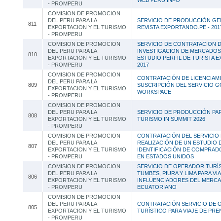
WEB PERU.INFO
- PROMPERU
COMISION DE PROMOCION
DEL PERU PARA LA
SERVICIO DE PRODUCCIÓN GE
811
EXPORTACION Y EL TURISMO
REVISTA EXPORTANDO.PE - 201
- PROMPERU
COMISION DE PROMOCION
SERVICIO DE CONTRATACION 
DEL PERU PARA LA
INVESTIGACION DE MERCADOS
810
EXPORTACION Y EL TURISMO
ESTUDIO PERFIL DE TURISTA 
- PROMPERU
2017
COMISION DE PROMOCION
CONTRATACIÓN DE LICENCIAM
DEL PERU PARA LA
809
SUSCRIPCIÓN DEL SERVICIO 
EXPORTACION Y EL TURISMO
WORKSPACE
- PROMPERU
COMISION DE PROMOCION
DEL PERU PARA LA
SERVICIO DE PRODUCCIÓN PA
808
EXPORTACION Y EL TURISMO
TURISMO IN SUMMIT 2026
- PROMPERU
COMISION DE PROMOCION
CONTRATACIÓN DEL SERVICIO
DEL PERU PARA LA
REALIZACIÓN DE UN ESTUDIO
807
EXPORTACION Y EL TURISMO
IDENTIFICACIÓN DE COMPRAD
- PROMPERU
EN ESTADOS UNIDOS
COMISION DE PROMOCION
SERVICIO DE OPERADOR TURÍ
DEL PERU PARA LA
TUMBES, PIURA Y LIMA PARA VI
806
EXPORTACION Y EL TURISMO
INFLUENCIADORES DEL MERC
- PROMPERU
ECUATORIANO
COMISION DE PROMOCION
DEL PERU PARA LA
CONTRATACIÓN SERVICIO DE
805
EXPORTACION Y EL TURISMO
TURÍSTICO PARA VIAJE DE PREN
- PROMPERU