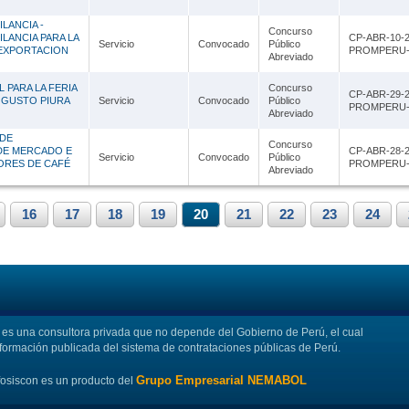
LANCIA -
Concurso
ILANCIA PARA LA
CP-ABR-10-2
Servicio
Convocado
Público
 EXPORTACION
PROMPERU-
Abreviado
 PARA LA FERIA
Concurso
CP-ABR-29-2
GUSTO PIURA
Servicio
Convocado
Público
PROMPERU-
Abreviado
 DE
Concurso
 DE MERCADO E
CP-ABR-28-2
Servicio
Convocado
Público
ORES DE CAFÉ
PROMPERU-
Abreviado
16
17
18
19
20
21
22
23
24
s una consultora privada que no depende del Gobierno de Perú, el cual
nformación publicada del sistema de contrataciones públicas de Perú.
Grupo Empresarial NEMABOL
fosiscon es un producto del