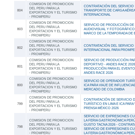
COMISION DE PROMOCION
CONTRATACIÓN DEL SERVICIO
DEL PERU PARA LA
804
TRANSPORTE DE CARGA AÉRE
EXPORTACION Y EL TURISMO
INTERNACIONAL
- PROMPERU
COMISION DE PROMOCION
SERVICIO DE PRODUCCIÓN DE
DEL PERU PARA LA
803
AUDIOVISUAL Y FOTOGRÁFICO 
EXPORTACION Y EL TURISMO
MARCO DE LA TEMPORADA DE 
- PROMPERU
COMISION DE PROMOCION
DEL PERU PARA LA
CONTRATACIÓN DEL SERVICIO
802
EXPORTACION Y EL TURISMO
INTERNACIONAL PARA PROMP
- PROMPERU
COMISION DE PROMOCION
SERVICIO DE PRODUCCIÓN PA
DEL PERU PARA LA
DEPORTIVO - ANDES RACE 2026
801
EXPORTACION Y EL TURISMO
PRODUCCIÓN PARA EL EVENTO
- PROMPERU
ANDES RACE 2026
COMISION DE PROMOCION
SERVICIO DE OPERADOR TURÍS
DEL PERU PARA LA
800
ICA PARA VIAJE DE INFLUENCI
EXPORTACION Y EL TURISMO
MERCADO DE COLOMBIA
- PROMPERU
COMISION DE PROMOCION
CONTRATACIÓN DE SERVICIO 
DEL PERU PARA LA
799
TURÍSTICO EN LIMA E ICA PARA 
EXPORTACION Y EL TURISMO
PRENSA MÉXICO 2026
- PROMPERU
SERVICIO DE EXPRESIONES CU
COMISION DE PROMOCION
LA FERIA GASTRONÓMICA PER
DEL PERU PARA LA
GUSTO TACNA 2026 - CONTRAT
798
EXPORTACION Y EL TURISMO
SERVICIO DE EXPRESIONES CU
- PROMPERU
LA FERIA GASTRONÓMICA PER