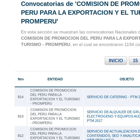
Convocatorias de 'COMISION DE PRO
Convocatorias 
PERU PARA LA EXPORTACION Y EL TU
PROMPERU'
Consultoria
En esta sección se muestran las convocatorias Nacionales d
COMISION DE PROMOCION DEL PERU PARA LA EXPORT
TURISMO - PROMPERU
, en el cual se encontraron 1194 c
INICIO
15
Nro
ENTIDAD
OBJETO
COMISION DE PROMOCION
DEL PERU PARA LA
814
SERVICIO DE CATERING - PTM 
EXPORTACION Y EL TURISMO
- PROMPERU
COMISION DE PROMOCION
SERVICIO DE ALQUILER DE GR
DEL PERU PARA LA
813
ELECTROGENO Y EQUIPOS AUD
EXPORTACION Y EL TURISMO
PTM 2017
- PROMPERU
COMISION DE PROMOCION
SERVICIO DE ACTUALIZACION 
DEL PERU PARA LA
812
CONTENIDOS, SEO Y ANALITIC
EXPORTACION Y EL TURISMO