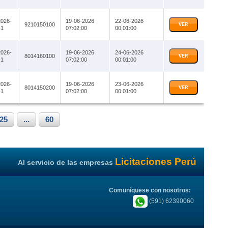
026-
19-06-2026
22-06-2026
9210150100
VER
1
07:02:00
00:01:00
026-
19-06-2026
24-06-2026
8014160100
VER
1
07:02:00
00:01:00
026-
19-06-2026
23-06-2026
8014150200
VER
1
07:02:00
00:01:00
25
...
60
Licitaciones Perú
Al servicio de las empresas
Comuníquese con nosotros:
(591) 62390060