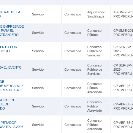
Lambayeque
Lima
NERAL DE LA
Adjudicación
AS-SM-2-201
Servicio
Convocado
7
Simplificada
PROMPERU-
Loreto
DE EMPRESA DE
 PARA EL
Concurso
CP-SM-5-201
Madre de Dios
Servicio
Convocado
EXTRANJERO
Público
PROMPERU-
Moquegua
IENTO POR
Concurso
CP SER-SM-
GOOGLE
Servicio
Convocado
Público de
2026-
Pasco
Servicios
PROMPERU-
Piura
Concurso
CP SER-SM-
RA EL EVENTO
Servicio
Convocado
Público de
2026-
Servicios
PROMPERU-
Puno
 DE
Concurso
San Martín
 DE MERCADO E
CP-ABR-28-2
Servicio
Convocado
Público
ORES DE CAFÉ
PROMPERU-
Abreviado
Tacna
STICO EN
Concurso
AJE DE
CP-ABR-35-2
Tumbes
Servicio
Convocado
Público
ADO
PROMPERU-
Abreviado
Ucayali
Concurso
 OPERADOR
CP-ABR-36-2
Servicio
Convocado
Público
SA ITALIA 2026
PROMPERU-
Abreviado