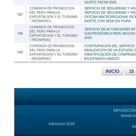
GUSTO TACNA 2026
COMISION DE PROMOCION
SERVICIO DE SEGURIDAD Y VIGI
DEL PERU PARA LA
SERVICIO DE SEGURIDAD Y VIG
797
EXPORTACION Y EL TURISMO
OFICINA MACROREGIONAL DE
- PROMPERU
NORTE CON SEDE EN PIURA
COMISION DE PROMOCION
SERVICIO DE ACTIVACIONES BTL
DEL PERU PARA LA
796
GASTRONÓMICA PERÚ MUCHO 
EXPORTACION Y EL TURISMO
2026
- PROMPERU
COMISION DE PROMOCION
CONTRATACIÓN DEL SERVICIO
DEL PERU PARA LA
REALIZACIÓN DE UN ESTUDIO
795
EXPORTACION Y EL TURISMO
IDENTIFICACIÓN DE COMPRAD
- PROMPERU
EN ESTADOS UNIDOS
INICIO
15
....
INFOSISCON e
brinda i
Infosiscon 2026
In