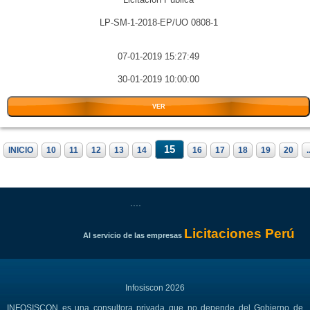
LP-SM-1-2018-EP/UO 0808-1
07-01-2019 15:27:49
30-01-2019 10:00:00
VER
15
INICIO
10
11
12
13
14
16
17
18
19
20
.
....
Licitaciones Perú
Al servicio de las empresas
Infosiscon 2026
INFOSISCON es una consultora privada que no depende del Gobierno de