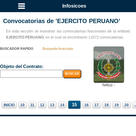
Infosicoes
Convocatorias de 'EJERCITO PERUANO'
En esta sección se muestran las convocatorias Nacionales de la entidad
EJERCITO PERUANO
, en el cual se encontraron 12072 convocatorias.
BUSCADOR RAPIDO
Busqueda Avanzada
Objeto del Contrato:
Telf(s): -
15
INICIO
10
11
12
13
14
16
17
18
19
20
.