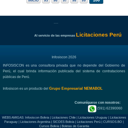
100
INICIO
95
96
97
98
99
....
Licitaciones Perú
Al servicio de las empresas
Infosiscon 2026
INFOSISCON es una consultora privada que no depende del Gobierno de
Perú, el cual brinda información publicada del sistema de contrataciones
públicas de Perú.
Grupo Empresarial NEMABOL
Infosiscon es un producto del
Comuníquese con nosotros:
(591) 62390060
WEBS AMIGAS:
Infosiscon Bolivia
|
Licitaciones Chile
|
Licitaciones Uruguay
|
Licitaciones
Paraguay
|
Licitaciones Argentina
|
SICOES Bolivia
|
Licitaciones Perú
|
CURSOS.BO
|
Cursos Bolivia
|
Boletas de Garantia