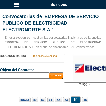
Infosicoes
Convocatorias de 'EMPRESA DE SERVICIO
PUBLICO DE ELECTRICIDAD
ELECTRONORTE S.A.'
En esta sección se muestran las convocatorias Nacionales de la entidad
EMPRESA DE SERVICIO PUBLICO DE ELECTRICIDAD
ELECTRONORTE S.A.
, en el cual se encontraron 1297 convocatorias.
BUSCADOR RAPIDO
Busqueda Avanzada
Objeto del Contrato:
Telf(s): -
64
INICIO
59
60
61
62
63
65