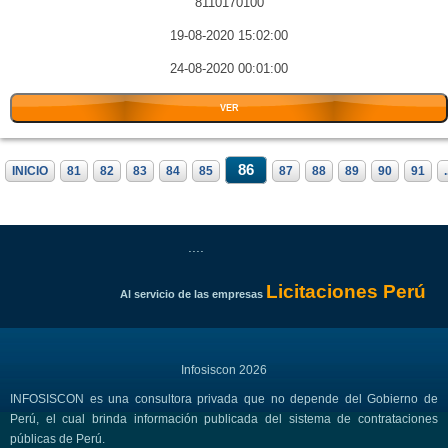
8110170100
19-08-2020 15:02:00
24-08-2020 00:01:00
VER
86
INICIO
81
82
83
84
85
87
88
89
90
91
.
....
Licitaciones Perú
Al servicio de las empresas
Infosiscon 2026
INFOSISCON es una consultora privada que no depende del Gobierno de
Perú, el cual brinda información publicada del sistema de contrataciones
públicas de Perú.