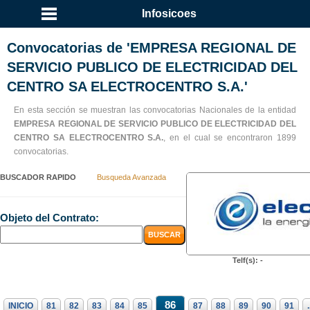
Infosicoes
Convocatorias de 'EMPRESA REGIONAL DE
SERVICIO PUBLICO DE ELECTRICIDAD DEL
CENTRO SA ELECTROCENTRO S.A.'
En esta sección se muestran las convocatorias Nacionales de la entidad
EMPRESA REGIONAL DE SERVICIO PUBLICO DE ELECTRICIDAD DEL
CENTRO SA ELECTROCENTRO S.A.
, en el cual se encontraron 1899
convocatorias.
BUSCADOR RAPIDO
Busqueda Avanzada
Objeto del Contrato:
Telf(s): -
86
INICIO
81
82
83
84
85
87
88
89
90
91
.