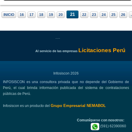
21
INICIO
16
17
18
19
20
22
23
24
25
26
.
....
Licitaciones Perú
Al servicio de las empresas
Infosiscon 2026
INFOSISCON es una consultora privada que no depende del Gobierno de
Perú, el cual brinda información publicada del sistema de contrataciones
públicas de Perú.
Grupo Empresarial NEMABOL
Infosiscon es un producto del
Comuníquese con nosotros:
(591) 62390060