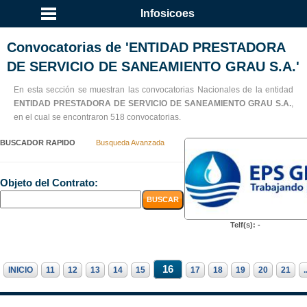
Infosicoes
Convocatorias de 'ENTIDAD PRESTADORA
DE SERVICIO DE SANEAMIENTO GRAU S.A.'
En esta sección se muestran las convocatorias Nacionales de la entidad
ENTIDAD PRESTADORA DE SERVICIO DE SANEAMIENTO GRAU S.A.
,
en el cual se encontraron 518 convocatorias.
BUSCADOR RAPIDO
Busqueda Avanzada
Objeto del Contrato:
Telf(s): -
16
INICIO
11
12
13
14
15
17
18
19
20
21
.