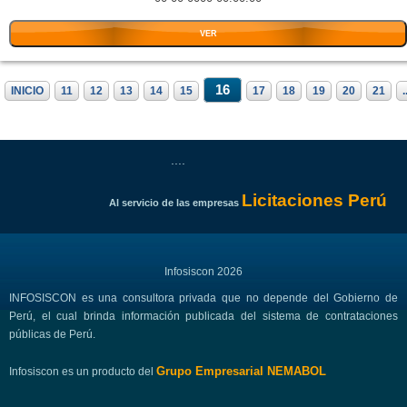
VER
16
INICIO
11
12
13
14
15
17
18
19
20
21
.
....
Licitaciones Perú
Al servicio de las empresas
Infosiscon 2026
INFOSISCON es una consultora privada que no depende del Gobierno de
Perú, el cual brinda información publicada del sistema de contrataciones
públicas de Perú.
Grupo Empresarial NEMABOL
Infosiscon es un producto del