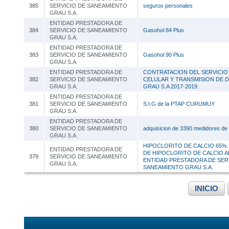
385
SERVICIO DE SANEAMIENTO
seguros personales
GRAU S.A.
ENTIDAD PRESTADORA DE
384
SERVICIO DE SANEAMIENTO
Gasohol 84 Plus
GRAU S.A.
ENTIDAD PRESTADORA DE
383
SERVICIO DE SANEAMIENTO
Gasohol 90 Plus
GRAU S.A.
ENTIDAD PRESTADORA DE
CONTRATACION DEL SERVICIO
382
SERVICIO DE SANEAMIENTO
CELULAR Y TRANSMISION DE D
GRAU S.A.
GRAU S.A 2017-2019.
ENTIDAD PRESTADORA DE
381
SERVICIO DE SANEAMIENTO
S.I.G de la PTAP CURUMUY
GRAU S.A.
ENTIDAD PRESTADORA DE
380
SERVICIO DE SANEAMIENTO
adquisicion de 3390 medidores de 
GRAU S.A.
HIPOCLORITO DE CALCIO 65%.
ENTIDAD PRESTADORA DE
DE HIPOCLORITO DE CALCIO AL
379
SERVICIO DE SANEAMIENTO
ENTIDAD PRESTADORA DE SER
GRAU S.A.
SANEAMIENTO GRAU S.A.
INICIO
....