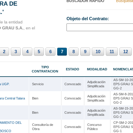
BUSCADOR RAPIDO
Busqueda
ORA DE
Nacionales
Ancash
.'
Objeto del Contrato:
s Perú
Apurímac
e la entidad
 GRAU S.A.
, en el
Arequipa
Ayacucho
2
3
Cajamarca
4
5
6
7
8
9
10
11
12
Callao
TIPO
ESTADO
MODALIDAD
NOMENCLA
CONTRATACION
Cusco
AS-SM-10-20
Adjudicación
Huancavelica
la UGP.
Servicio
Convocado
EPS GRAU S
Simplificada
GG-2
Huánuco
AS-SM-8-201
Adjudicación
ra Central Talara
Bien
Convocado
EPS GRAU S
Simplificada
GG-2
Ica
AS-SM-15-20
Adjudicación
Bien
Convocado
EPS GRAU S
Junín
Simplificada
GG-2
AMIENTO DEL
CP-SM-2-201
La Libertad
Consultoría de
Concurso
Convocado
EPS GRAU S
Obra
Público
 BOSCO
GG-1