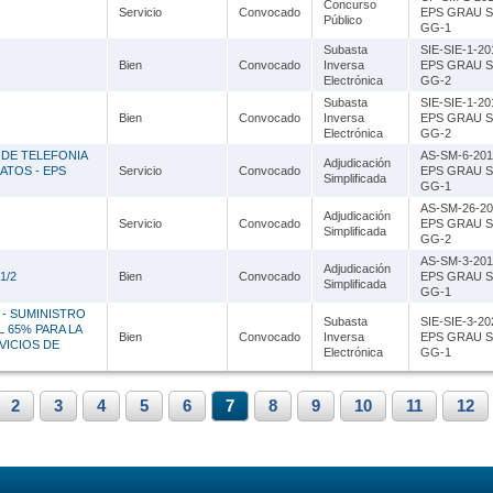
Concurso
Servicio
Convocado
EPS GRAU S
Público
GG-1
Subasta
SIE-SIE-1-20
Bien
Convocado
Inversa
EPS GRAU S
Electrónica
GG-2
Subasta
SIE-SIE-1-20
Bien
Convocado
Inversa
EPS GRAU S
Electrónica
GG-2
 DE TELEFONIA
AS-SM-6-201
Adjudicación
ATOS - EPS
Servicio
Convocado
EPS GRAU S
Simplificada
GG-1
AS-SM-26-20
Adjudicación
Servicio
Convocado
EPS GRAU S
Simplificada
GG-2
AS-SM-3-201
Adjudicación
1/2
Bien
Convocado
EPS GRAU S
Simplificada
GG-1
 - SUMINISTRO
Subasta
SIE-SIE-3-20
 65% PARA LA
Bien
Convocado
Inversa
EPS GRAU S
VICIOS DE
Electrónica
GG-1
2
3
4
5
6
7
8
9
10
11
12