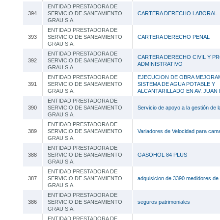
ENTIDAD PRESTADORA DE
394
SERVICIO DE SANEAMIENTO
CARTERA DERECHO LABORAL
GRAU S.A.
ENTIDAD PRESTADORA DE
393
SERVICIO DE SANEAMIENTO
CARTERA DERECHO PENAL
GRAU S.A.
ENTIDAD PRESTADORA DE
CARTERA DERECHO CIVIL Y P
392
SERVICIO DE SANEAMIENTO
ADMINISTRATIVO
GRAU S.A.
ENTIDAD PRESTADORA DE
EJECUCION DE OBRA MEJORA
391
SERVICIO DE SANEAMIENTO
SISTEMA DE AGUA POTABLE Y
GRAU S.A.
ALCANTARILLADO EN AV. JUAN
ENTIDAD PRESTADORA DE
390
SERVICIO DE SANEAMIENTO
Servicio de apoyo a la gestión de 
GRAU S.A.
ENTIDAD PRESTADORA DE
389
SERVICIO DE SANEAMIENTO
Variadores de Velocidad para cama
GRAU S.A.
ENTIDAD PRESTADORA DE
388
SERVICIO DE SANEAMIENTO
GASOHOL 84 PLUS
GRAU S.A.
ENTIDAD PRESTADORA DE
387
SERVICIO DE SANEAMIENTO
adquisicion de 3390 medidores de 
GRAU S.A.
ENTIDAD PRESTADORA DE
386
SERVICIO DE SANEAMIENTO
seguros patrimoniales
GRAU S.A.
ENTIDAD PRESTADORA DE