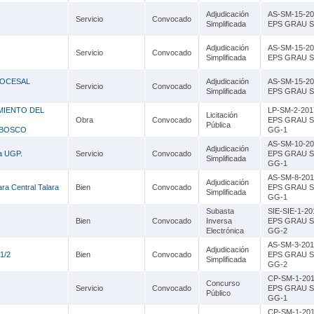
Lambayeque
Adjudicación
AS-SM-15-20
Servicio
Convocado
Simplificada
EPS GRAU S.
Lima
Adjudicación
AS-SM-15-20
Loreto
Servicio
Convocado
Simplificada
EPS GRAU S.
Madre de Dios
ROCESAL
Adjudicación
AS-SM-15-20
Servicio
Convocado
Simplificada
EPS GRAU S.
Moquegua
MIENTO DEL
LP-SM-2-201
Licitación
Obra
Convocado
EPS GRAU S
Pública
Pasco
 BOSCO
GG-1
AS-SM-10-20
Adjudicación
Piura
la UGP.
Servicio
Convocado
EPS GRAU S
Simplificada
GG-1
Puno
AS-SM-8-201
Adjudicación
ra Central Talara
Bien
Convocado
EPS GRAU S
Simplificada
GG-1
San Martín
Subasta
SIE-SIE-1-20
Bien
Convocado
Inversa
EPS GRAU S
Tacna
Electrónica
GG-2
AS-SM-3-201
Tumbes
Adjudicación
1/2
Bien
Convocado
EPS GRAU S
Simplificada
GG-2
Ucayali
CP-SM-1-201
Concurso
Servicio
Convocado
EPS GRAU S
Público
GG-1
CP-SM-1-201