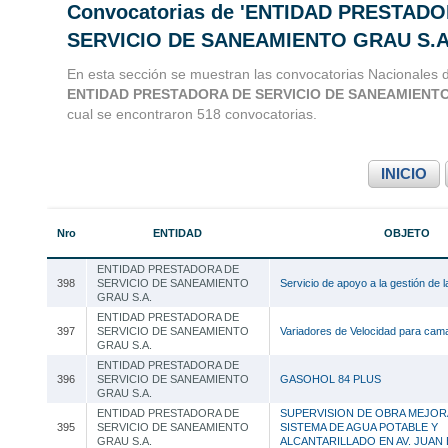
Convocatorias de 'ENTIDAD PRESTAD
Convocatorias 
SERVICIO DE SANEAMIENTO GRAU S.A
Consultoria
En esta sección se muestran las convocatorias Nacionales d
ENTIDAD PRESTADORA DE SERVICIO DE SANEAMIENTO
cual se encontraron 518 convocatorias.
INICIO
Nro
ENTIDAD
OBJETO
ENTIDAD PRESTADORA DE
398
SERVICIO DE SANEAMIENTO
Servicio de apoyo a la gestión de 
GRAU S.A.
ENTIDAD PRESTADORA DE
397
SERVICIO DE SANEAMIENTO
Variadores de Velocidad para cama
GRAU S.A.
ENTIDAD PRESTADORA DE
396
SERVICIO DE SANEAMIENTO
GASOHOL 84 PLUS
GRAU S.A.
ENTIDAD PRESTADORA DE
SUPERVISION DE OBRA MEJOR
395
SERVICIO DE SANEAMIENTO
SISTEMA DE AGUA POTABLE Y
GRAU S.A.
ALCANTARILLADO EN AV. JUAN