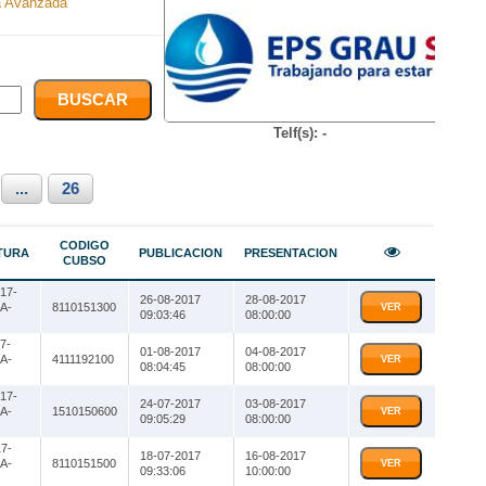
 Avanzada
Telf(s): -
...
26
CODIGO
TURA
PUBLICACION
PRESENTACION
CUBSO
17-
26-08-2017
28-08-2017
A-
8110151300
VER
09:03:46
08:00:00
7-
01-08-2017
04-08-2017
A-
4111192100
VER
08:04:45
08:00:00
17-
24-07-2017
03-08-2017
A-
1510150600
VER
09:05:29
08:00:00
7-
18-07-2017
16-08-2017
A-
8110151500
VER
09:33:06
10:00:00