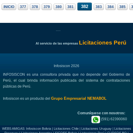
382
INICIO
377
378
379
380
381
383
384
385
....
Licitaciones Perú
Al servicio de las empresas
Infosiscon 2026
INFOSISCON es una consultora privada que no depende del Gobierno de
Perú, el cual brinda información publicada del sistema de contrataciones
públicas de Perú.
Grupo Empresarial NEMABOL
Infosiscon es un producto del
Comuníquese con nosotros:
(591) 62390060
WEBS AMIGAS:
Infosiscon Bolivia
|
Licitaciones Chile
|
Licitaciones Uruguay
|
Licitaciones
Paraguay
|
Licitaciones Argentina
|
SICOES Bolivia
|
Licitaciones Perú
|
CURSOS.BO
|