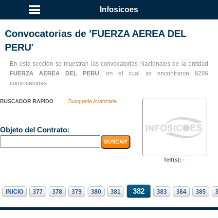
Infosicoes
Convocatorias de 'FUERZA AEREA DEL
PERU'
En esta sección se muestran las convocatorias Nacionales de la entidad
FUERZA AEREA DEL PERU
, en el cual se encontraron 8286
convocatorias.
BUSCADOR RAPIDO
Busqueda Avanzada
Objeto del Contrato:
Telf(s): -
382
INICIO
377
378
379
380
381
383
384
385