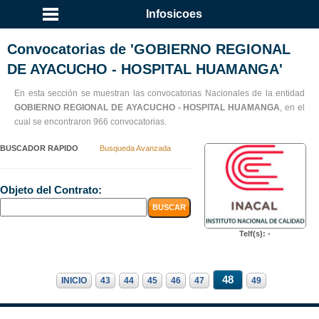
Infosicoes
Convocatorias de 'GOBIERNO REGIONAL
DE AYACUCHO - HOSPITAL HUAMANGA'
En esta sección se muestran las convocatorias Nacionales de la entidad
GOBIERNO REGIONAL DE AYACUCHO - HOSPITAL HUAMANGA
, en el
cual se encontraron 966 convocatorias.
BUSCADOR RAPIDO
Busqueda Avanzada
Objeto del Contrato:
Telf(s): -
48
INICIO
43
44
45
46
47
49