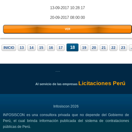
13-09-2017 10:28:17
20-09-2017 08:00:00
VER
18
INICIO
13
14
15
16
17
19
20
21
22
23
.
....
Licitaciones Perú
Al servicio de las empresas
Infosiscon 2026
INFOSISCON es una consultora privada que no depende del Gobierno de
Perú, el cual brinda información publicada del sistema de contrataciones
públicas de Perú.