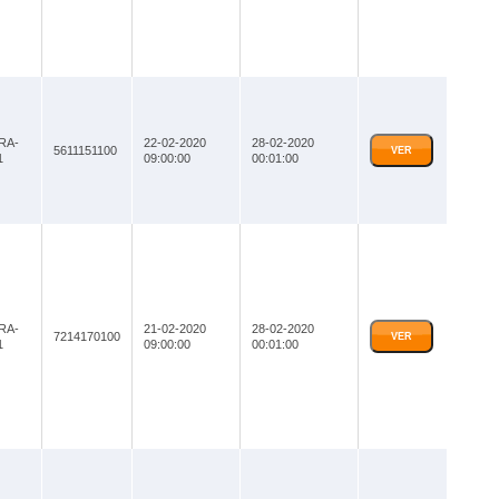
RA-
22-02-2020
28-02-2020
5611151100
VER
1
09:00:00
00:01:00
RA-
21-02-2020
28-02-2020
7214170100
VER
1
09:00:00
00:01:00