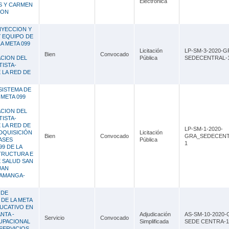
Electrónica
Lambayeque
S Y CARMEN
ION
Lima
NYECCION Y
Y EQUIPO DE
Loreto
A META 099
Licitación
LP-SM-3-2020-G
Bien
Convocado
Madre de Dios
CION DEL
Pública
SEDECENTRAL-
ISTA-
 LA RED DE
Moquegua
SISTEMA DE
Pasco
 META 099
Piura
CION DEL
ISTA-
 LA RED DE
Puno
LP-SM-1-2020-
DQUISICIÓN
Licitación
Bien
Convocado
GRA_SEDECENT
ASES
Pública
1
San Martín
99 DE LA
TRUCTURA E
 SALUD SAN
Tacna
UAN
UAMANGA-
Tumbes
 DE
Ucayali
DE LA META
UCATIVO EN
NTA -
Adjudicación
AS-SM-10-2020-
Servicio
Convocado
UPACIONAL
Simplificada
SEDE CENTRA-1
SERVICIOS