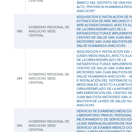
CENTRAL
ÁMBITO DEL DISTRITO DE VINCHO
ALTO, PROVINCIA HUAMANGA REG
AYACUCHO"
ADQUISICION E INSTALACION DE I
EXTRACCION DE AIRE MECANICO 
AIRE ACONDICIONADO, AFECTO A L
GOBIERNO REGIONAL DE
DE LA OBRA REEMPLAZO DE LA
345
AYACUCHO SEDE
INFRAESTRUCTURA E IMPLEMENTA
CENTRAL
CENTRO DE SALUD SAN JUAN BAUT
MICRORED SAN JUAN BAUTISTA DE
SALUD HUAMANGA-AYACUCHO.
ADQUISICION E INSTALACION DEL 
GASES MEDICINALES, AFECTO A LA
DE LA OBRA REEMPLAZO DE LA
INFRAESTRUCTURA E IMPLEMENTA
CENTRO DE SALUD SAN JUAN BAUT
MICRORED SAN JUAN BAUTISTA DE
GOBIERNO REGIONAL DE
SALUD HUAMANGA-AYACUCHO. - A
344
AYACUCHO SEDE
E INSTALACIÓN DEL SISTEMA DE G
CENTRAL
MEDICINALES, AFECTO A LA META 0
OBRA REEMPLAZO DE LA INFRAES
IMPLEMENTACION DEL CENTRO DE
JUAN BAUTISTA-MICRORED SAN J
BAUTISTA DE LA RED DE SALUD H
AYACUCHO.
SERVICIO DE EXÁMENES MÉDICOS
LABORATORIO PARA EL PERSONAL 
MEJORAMIENTO DE SERVICIOS ED
GOBIERNO REGIONAL DE
LA IIEE MARÍA AUXILIADORA DE HUA
343
AYACUCHO SEDE
SERVICIO DE EXAMEN MEDICO OC
CENTRAL
PARA LA META MEJORAMIENTO DE 