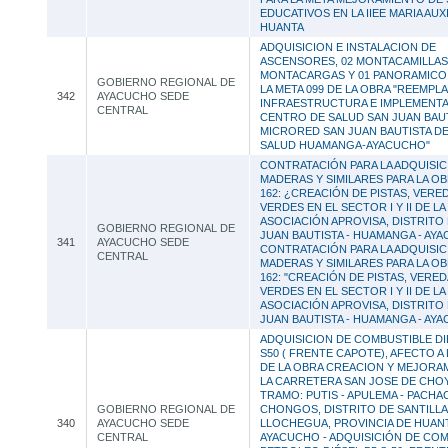
EDUCATIVOS EN LA IIEE MARIA AUX
HUANTA
ADQUISICION E INSTALACION DE
ASCENSORES, 02 MONTACAMILLAS,
MONTACARGAS Y 01 PANORAMICO;
GOBIERNO REGIONAL DE
LA META 099 DE LA OBRA "REEMPL
342
AYACUCHO SEDE
INFRAESTRUCTURA E IMPLEMENTA
CENTRAL
CENTRO DE SALUD SAN JUAN BAUT
MICRORED SAN JUAN BAUTISTA DE
SALUD HUAMANGA-AYACUCHO"
CONTRATACIÓN PARA LA ADQUISIC
MADERAS Y SIMILARES PARA LA O
162: ¿CREACIÓN DE PISTAS, VERE
VERDES EN EL SECTOR I Y II DE LA
ASOCIACIÓN APROVISA, DISTRITO
GOBIERNO REGIONAL DE
JUAN BAUTISTA - HUAMANGA - AYA
341
AYACUCHO SEDE
CONTRATACIÓN PARA LA ADQUISIC
CENTRAL
MADERAS Y SIMILARES PARA LA O
162: "CREACIÓN DE PISTAS, VERE
VERDES EN EL SECTOR I Y II DE LA
ASOCIACIÓN APROVISA, DISTRITO
JUAN BAUTISTA - HUAMANGA - AYA
ADQUISICION DE COMBUSTIBLE DIE
S50 ( FRENTE CAPOTE), AFECTO A 
DE LA OBRA CREACION Y MEJORA
LA CARRETERA SAN JOSE DE CH
TRAMO: PUTIS - APULEMA - PACHA
GOBIERNO REGIONAL DE
CHONGOS, DISTRITO DE SANTILLAN
340
AYACUCHO SEDE
LLOCHEGUA, PROVINCIA DE HUAN
CENTRAL
AYACUCHO - ADQUISICIÓN DE CO