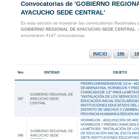
Convocatorias de 'GOBIERNO REGION
Convocatorias 
AYACUCHO SEDE CENTRAL'
Consultoria
En esta sección se muestran las convocatorias Nacionales d
GOBIERNO REGIONAL DE AYACUCHO SEDE CENTRAL
,
encontraron 4147 convocatorias.
INICIO
186
18
Nro
ENTIDAD
OBJETO
PIEDRA ZARANDEADA DE 1/2 in - A
DE ARENA FINA, HORMIGON Y PIE
CHANCADA DE 1/2" PARA LA META 0
GOBIERNO REGIONAL DE
"INSTALACIÓN DE LOS SERVICIOS 
347
AYACUCHO SEDE
EDUCACIÓN INICIAL ESCOLARIZAD
CENTRAL
INSTITUCIONES EDUCATIVOS DEL 
DISTRITO DE VINCHOS Y CARMEN 
PROVINCIA HUAMANGA REGION A
HORMIGON - ADQUISICIÓN DE ARE
HORMIGON Y PIEDRA CHANCADA DE
LA META 003: "INSTALACIÓN DE LO
GOBIERNO REGIONAL DE
DE EDUCACIÓN INICIAL ESCOLARI
346
AYACUCHO SEDE
SIETE INSTITUCIONES EDUCATIVO