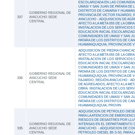
ESCOLARIZADA EN LAS COMUNIDA
UMASI Y SAN JUAN DE PATARA DE 
DISTRITOS DE CANARIA Y HUAMAN
GOBIERNO REGIONAL DE
PROVINCIA DE VICTOR FAJARDO, 
337
AYACUCHO SEDE
AYACUCHO - ADQUISICION DE AG
CENTRAL
AFECTO A LA META 055 DE LA OBRA
IINSTALACION DE LOS SERVICIOS 
EDUCACION INICIAL ESCOLARIZAD
COMUNIDADES DE UMASI Y SAN J
PATARA DE LOS DISTRITOS DE CAN
HUAMANQUIQUIA, PROVINCIA DE V
ADQUISICION DE PIEDRA CHANCADA
AFECTO A LA META 055 DE LA OBRA
IINSTALACION DE LOS SERVICIOS 
EDUCACION INICIAL ESCOLARIZAD
COMUNIDADES DE UMASI Y SAN J
PATARA DE LOS DISTRITOS DE CAN
GOBIERNO REGIONAL DE
HUAMANQUIQUIA, PROVINCIA DE 
336
AYACUCHO SEDE
FAJARDO, REGIÓN AYACUCHO - AD
CENTRAL
DE AGREGADOS, AFECTO A LA META
OBRA: IINSTALACION DE LOS SERV
EDUCACION INICIAL ESCOLARIZAD
COMUNIDADES DE UMASI Y SAN J
PATARA DE LOS DISTRITOS DE CAN
HUAMANQUIQUIA, PROVIN
ADQUISICION DE PETROLEO DIESEL
PARA LA ATENCION DE EMERGENCI
RIESGOS DE DESASTRES POR LLU
GOBIERNO REGIONAL DE
INTENSAS EN EL DEPARTAMENTO 
335
AYACUCHO SEDE
AYACUCHO. - ADQUISICION DE CO
CENTRAL
PETROLEO DIESEL B5 S-50, PARA LA