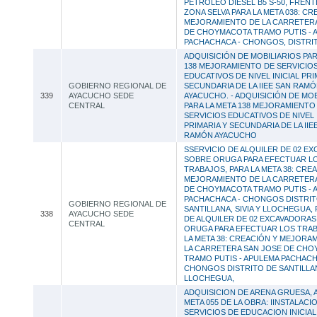
PETROLEO DIÉSEL B5 S-50, FRENT
ZONA SELVA PARA LA META 038: CR
MEJORAMIENTO DE LA CARRETERA
DE CHOYMACOTA TRAMO PUTIS - A
PACHACHACA - CHONGOS, DISTRI
ADQUISICIÓN DE MOBILIARIOS PAR
138 MEJORAMIENTO DE SERVICIO
EDUCATIVOS DE NIVEL INICIAL PRI
GOBIERNO REGIONAL DE
SECUNDARIA DE LA IIEE SAN RAM
339
AYACUCHO SEDE
AYACUCHO. - ADQUISICIÓN DE MOB
CENTRAL
PARA LA META 138 MEJORAMIENTO
SERVICIOS EDUCATIVOS DE NIVEL 
PRIMARIA Y SECUNDARIA DE LA IIE
RAMÓN AYACUCHO
SSERVICIO DE ALQUILER DE 02 E
SOBRE ORUGA PARA EFECTUAR L
TRABAJOS, PARA LA META 38: CRE
MEJORAMIENTO DE LA CARRETERA
DE CHOYMACOTA TRAMO PUTIS - 
PACHACHACA - CHONGOS DISTRIT
GOBIERNO REGIONAL DE
SANTILLANA, SIVIA Y LLOCHEGUA, 
338
AYACUCHO SEDE
DE ALQUILER DE 02 EXCAVADORA
CENTRAL
ORUGA PARA EFECTUAR LOS TRAB
LA META 38: CREACIÓN Y MEJORA
LA CARRETERA SAN JOSE DE CH
TRAMO PUTIS - APULEMA PACHACH
CHONGOS DISTRITO DE SANTILLANA
LLOCHEGUA,
ADQUISICION DE ARENA GRUESA, 
META 055 DE LA OBRA: IINSTALACI
SERVICIOS DE EDUCACION INICIAL