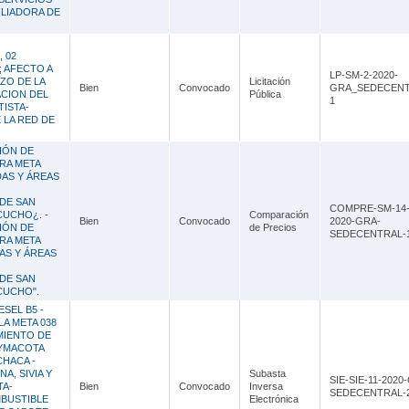
ILIADORA DE
 02
 AFECTO A
LP-SM-2-2020-
AZO DE LA
Licitación
Bien
Convocado
GRA_SEDECENT
CION DEL
Pública
1
ISTA-
 LA RED DE
IÓN DE
BRA META
DAS Y ÁREAS
 DE SAN
COMPRE-SM-14
CUCHO¿. -
Comparación
Bien
Convocado
2020-GRA-
IÓN DE
de Precios
SEDECENTRAL-
BRA META
DAS Y ÁREAS
 DE SAN
CUCHO".
SEL B5 -
LA META 038
MIENTO DE
OYMACOTA
CHACA -
A, SIVIA Y
Subasta
SIE-SIE-11-2020
TA-
Bien
Convocado
Inversa
SEDECENTRAL-
MBUSTIBLE
Electrónica