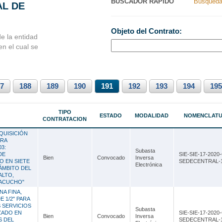
BUSCADOR RAPIDO
Busqueda
AL DE
Nacionales
Ancash
Objeto del Contrato:
s Perú
Apurímac
e la entidad
 en el cual se
Arequipa
Ayacucho
7
188
Cajamarca
189
190
191
192
193
194
195
Callao
TIPO
ESTADO
MODALIDAD
NOMENCLAT
CONTRATACION
Cusco
DQUISICIÓN
Huancavelica
DRA
03:
Subasta
DE
SIE-SIE-17-2020
Huánuco
Bien
Convocado
Inversa
O EN SIETE
SEDECENTRAL-
Electrónica
ÁMBITO DEL
Ica
ALTO,
YACUCHO"
Junín
NA FINA,
 1/2" PARA
S SERVICIOS
La Libertad
Subasta
ZADO EN
SIE-SIE-17-2020
Bien
Convocado
Inversa
S DEL
SEDECENTRAL-