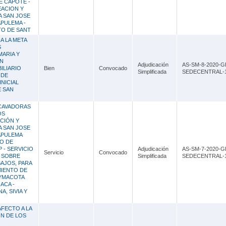
E CAPOTE -
EACION Y
 SAN JOSE
PULEMA -
TO DE SANT
A LA META
S
MARIA Y
ÓN
Adjudicación
AS-SM-8-2020-G
ILIARIO
Bien
Convocado
Simplificada
SEDECENTRAL-
 DE
INICIAL
E SAN
XCAVADORAS
OS
ACIÓN Y
 SAN JOSE
APULEMA
O DE
P - SERVICIO
Adjudicación
AS-SM-7-2020-G
Servicio
Convocado
S SOBRE
Simplificada
SEDECENTRAL-
AJOS, PARA
MIENTO DE
OYMACOTA
ACA -
, SIVIA Y
AFECTO A LA
ON DE LOS