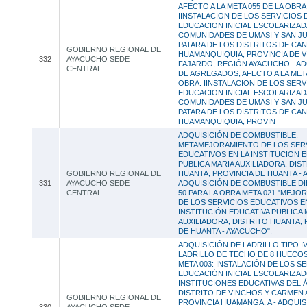
AFECTO A LA META 055 DE LA OBRA
IINSTALACION DE LOS SERVICIOS 
EDUCACION INICIAL ESCOLARIZAD
COMUNIDADES DE UMASI Y SAN J
PATARA DE LOS DISTRITOS DE CAN
GOBIERNO REGIONAL DE
HUAMANQUIQUIA, PROVINCIA DE 
332
AYACUCHO SEDE
FAJARDO, REGIÓN AYACUCHO - AD
CENTRAL
DE AGREGADOS, AFECTO A LA META
OBRA: IINSTALACION DE LOS SERV
EDUCACION INICIAL ESCOLARIZAD
COMUNIDADES DE UMASI Y SAN J
PATARA DE LOS DISTRITOS DE CAN
HUAMANQUIQUIA, PROVIN
ADQUISICIÓN DE COMBUSTIBLE,
METAMEJORAMIENTO DE LOS SER
EDUCATIVOS EN LA INSTITUCION 
PUBLICA MARIA AUXILIADORA, DIS
GOBIERNO REGIONAL DE
HUANTA, PROVINCIA DE HUANTA - 
331
AYACUCHO SEDE
ADQUISICIÓN DE COMBUSTIBLE DIÉ
CENTRAL
50 PARA LA OBRA META 021 "MEJO
DE LOS SERVICIOS EDUCATIVOS E
INSTITUCIÓN EDUCATIVA PUBLICA 
AUXILIADORA, DISTRITO HUANTA, 
DE HUANTA - AYACUCHO".
ADQUISICIÓN DE LADRILLO TIPO IV
LADRILLO DE TECHO DE 8 HUECOS
META 003: INSTALACIÓN DE LOS S
EDUCACIÓN INICIAL ESCOLARIZAD
INSTITUCIONES EDUCATIVAS DEL 
DISTRITO DE VINCHOS Y CARMEN 
GOBIERNO REGIONAL DE
PROVINCIA HUAMANGA, A - ADQUIS