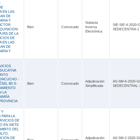
:
DE
A EN LAS
UAN DE
ARIA Y
Subasta
VICTOR
SIE-SIE-4-2020-
Bien
Convocado
Inversa
QUISICION
SEDECENTRA-1
Electrónica
 055 DE LA
ICIOS DE
A EN LAS
UAN DE
ARIA Y
VICIOS
EDUCATIVA
TRITO
AYACUCHO -
Adjudicación
AS-SM-6-2020-G
SEL B5 S-
Bien
Convocado
Simplificada
SEDECENTRAL-
RAMIENTO
N LA
MARÍA
PROVINCIA
 Y
 PARA LA
ERVICIOS DE
O EN SIETE
ÁMBITO DEL
ALTO,
ICIÓN DE
Adjudicación
AS-SM-2-2020-G