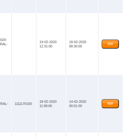
020-
19-02-2020
18-02-2020
RAL-
VER
12:31:00
08:30:00
18-02-2020
14-02-2020
RAL-
1111170100
VER
11:08:00
00:01:00