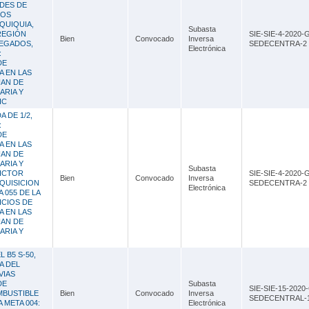
DES DE
LOS
QUIQUIA,
Subasta
REGIÓN
SIE-SIE-4-2020-
Bien
Convocado
Inversa
REGADOS,
SEDECENTRA-2
Electrónica
:
DE
A EN LAS
UAN DE
ARIA Y
IC
 DE 1/2,
:
DE
A EN LAS
UAN DE
ARIA Y
Subasta
VICTOR
SIE-SIE-4-2020-
Bien
Convocado
Inversa
QUISICION
SEDECENTRA-2
Electrónica
 055 DE LA
ICIOS DE
A EN LAS
UAN DE
ARIA Y
 B5 S-50,
A DEL
VIAS
DE
Subasta
SIE-SIE-15-2020
MBUSTIBLE
Bien
Convocado
Inversa
SEDECENTRAL-
 META 004:
Electrónica