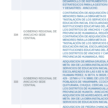
DESARROLLO DE INSTRUMENTOS
ESTRATEGICOS PARA LA GESTION
Y DESASTRES - AYACUCHO.
CONTRATACIÓN DE ADQUISICIÓN 
MENORES PARA LA OBRA META 03:
"INSTALACIÓN DE LOS SERVICIOS 
EDUCACIÓN INICIAL ESCOLARIZAD
INSTITUCIONES EDUCATIVAS DEL 
LOS DISTRITOS DE VINCHOS Y CA
GOBIERNO REGIONAL DE
PROVINCIA DE HUAMANGA, REGIÓN
334
AYACUCHO SEDE
CONTRATACIÓN DE ADQUISICIÓN 
CENTRAL
MENORES PARA LA OBRA META 03:
"INSTALACIÓN DE LOS SERVICIOS 
EDUCACIÓN INICIAL ESCOLARIZAD
INSTITUCIONES EDUCATIVAS DEL 
LOS DISTRITOS DE VINCHOS Y CA
PROVINCIA DE HUAMANGA, REG
ADQUISICION DE ARENA GRUESA, 
META: 064 DE LA OBRA INSTALACI
SERVICIOS DE EDUCACION INICIAL
ESCOLARIZADOS EN LAS II.EE N 3
HUAMAN PEREZ, N 38774, N 38328, 
GOBIERNO REGIONAL DE
429 - 157MX-U Y N 38881 DE LOS 
333
AYACUCHO SEDE
POBLADOS DE YANAPAMPA, CCOCH
CENTRAL
QUITURARA, CHUQUI, CERCAN, LL
LOS DISTRITOS DE HUAMANGUILLA
PROVINCIA DE HUANTA - AYACUCHO
ADQUISICION DE AGREGADOS, AFE
META: 064 DE LA OBRA INSTALACI
SERVICIOS DE EDUCACION INICIA
ADQUISICION DE PIEDRA CHANCADA