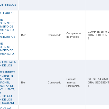
 DE RIESGOS
DE EQUIPOS
DE
O EN SIETE
ÁMBITO DE
RMEN ALTO,
COMPRE-SM-9-2
 -
Comparación
Bien
Convocado
GRA-SEDECENT
DE EQUIPOS
de Precios
1
DE
O EN SIETE
ÁMBITO DE
RMEN ALTO,
AFECTO A LA
ON DE LOS
8329 ANDRES
N 38918, N
CENTROS
Subasta
SIE-SIE-14-2020-
ACHIN,
Bien
Convocado
Inversa
GRA_SEDESENT
ACLLAN DE
Electrónica
1
 Y HUANTA,
 -
CTO A LA
ON DE LOS
L ESCOLARI
 DE 1/2,