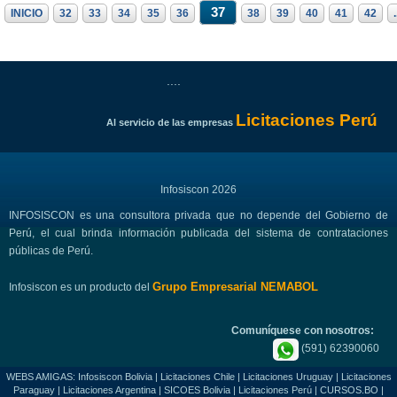
37
INICIO
32
33
34
35
36
38
39
40
41
42
.
....
Licitaciones Perú
Al servicio de las empresas
Infosiscon 2026
INFOSISCON es una consultora privada que no depende del Gobierno de
Perú, el cual brinda información publicada del sistema de contrataciones
públicas de Perú.
Grupo Empresarial NEMABOL
Infosiscon es un producto del
Comuníquese con nosotros:
(591) 62390060
WEBS AMIGAS:
Infosiscon Bolivia
|
Licitaciones Chile
|
Licitaciones Uruguay
|
Licitaciones
Paraguay
|
Licitaciones Argentina
|
SICOES Bolivia
|
Licitaciones Perú
|
CURSOS.BO
|