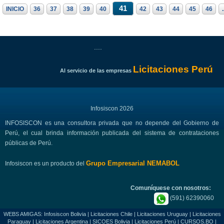
41
INICIO
36
37
38
39
40
42
43
44
45
46
.
....
Licitaciones Perú
Al servicio de las empresas
Infosiscon 2026
INFOSISCON es una consultora privada que no depende del Gobierno de
Perú, el cual brinda información publicada del sistema de contrataciones
públicas de Perú.
Grupo Empresarial NEMABOL
Infosiscon es un producto del
Comuníquese con nosotros:
(591) 62390060
WEBS AMIGAS:
Infosiscon Bolivia
|
Licitaciones Chile
|
Licitaciones Uruguay
|
Licitaciones
Paraguay
|
Licitaciones Argentina
|
SICOES Bolivia
|
Licitaciones Perú
|
CURSOS.BO
|