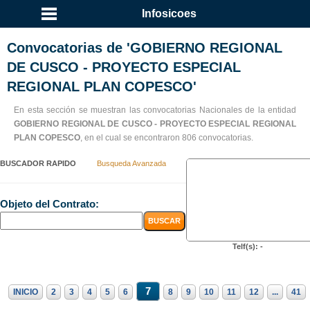
Infosicoes
Convocatorias de 'GOBIERNO REGIONAL
DE CUSCO - PROYECTO ESPECIAL
REGIONAL PLAN COPESCO'
En esta sección se muestran las convocatorias Nacionales de la entidad
GOBIERNO REGIONAL DE CUSCO - PROYECTO ESPECIAL REGIONAL
PLAN COPESCO
, en el cual se encontraron 806 convocatorias.
BUSCADOR RAPIDO
Busqueda Avanzada
Objeto del Contrato:
Telf(s): -
7
INICIO
2
3
4
5
6
8
9
10
11
12
...
41