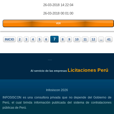
26-03-2018 14:22:04
26-03-2018 00:01:00
VER
7
INICIO
2
3
4
5
6
8
9
10
11
12
...
41
....
Licitaciones Perú
Al servicio de las empresas
Infosiscon 2026
INFOSISCON es una consultora privada que no depende del Gobierno de
Perú, el cual brinda información publicada del sistema de contrataciones
públicas de Perú.