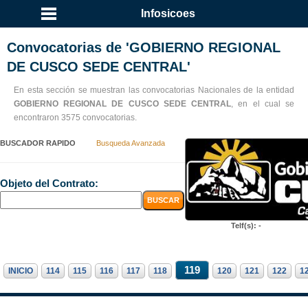
Infosicoes
Convocatorias de 'GOBIERNO REGIONAL
DE CUSCO SEDE CENTRAL'
En esta sección se muestran las convocatorias Nacionales de la entidad
GOBIERNO REGIONAL DE CUSCO SEDE CENTRAL
, en el cual se
encontraron 3575 convocatorias.
BUSCADOR RAPIDO
Busqueda Avanzada
Objeto del Contrato:
Telf(s): -
119
INICIO
114
115
116
117
118
120
121
122
1