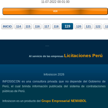
11-07-2022 00:01:00
VER
119
INICIO
114
115
116
117
118
120
121
122
1
....
Licitaciones Perú
Al servicio de las empresas
Infosiscon 2026
INFOSISCON es una consultora privada que no depende del Gobierno de
Perú, el cual brinda información publicada del sistema de contrataciones
públicas de Perú.
Grupo Empresarial NEMABOL
Infosiscon es un producto del