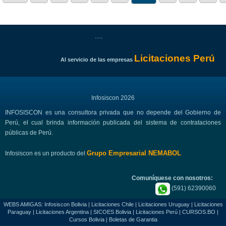
....
Licitaciones Perú
Al servicio de las empresas
Infosiscon 2026
INFOSISCON es una consultora privada que no depende del Gobierno de
Perú, el cual brinda información publicada del sistema de contrataciones
públicas de Perú.
Grupo Empresarial NEMABOL
Infosiscon es un producto del
Comuníquese con nosotros:
(591) 62390060
WEBS AMIGAS:
Infosiscon Bolivia
|
Licitaciones Chile
|
Licitaciones Uruguay
|
Licitaciones
Paraguay
|
Licitaciones Argentina
|
SICOES Bolivia
|
Licitaciones Perú
|
CURSOS.BO
|
Cursos Bolivia
|
Boletas de Garantia