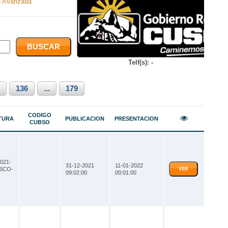
 Avanzada
Telf(s): -
136
...
179
CODIGO
TURA
PUBLICACION
PRESENTACION
CUBSO
021-
31-12-2021
11-01-2022
SCO-
VER
09:02:00
00:01:00