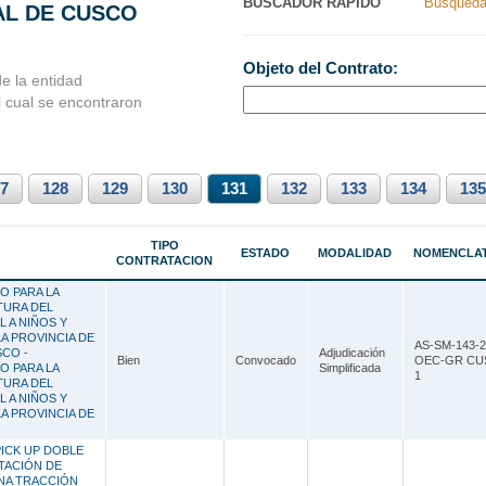
BUSCADOR RAPIDO
Busqueda
AL DE CUSCO
Nacionales
Ancash
Objeto del Contrato:
s Perú
Apurímac
e la entidad
l cual se encontraron
Arequipa
Ayacucho
7
128
Cajamarca
129
130
131
132
133
134
135
Callao
TIPO
ESTADO
MODALIDAD
NOMENCLA
CONTRATACION
Cusco
O PARA LA
Huancavelica
TURA DEL
 A NIÑOS Y
LA PROVINCIA DE
Huánuco
AS-SM-143-2
CO -
Adjudicación
Bien
Convocado
OEC-GR CU
O PARA LA
Simplificada
1
Ica
TURA DEL
 A NIÑOS Y
LA PROVINCIA DE
Junín
ICK UP DOBLE
La Libertad
TACIÓN DE
INA TRACCIÓN