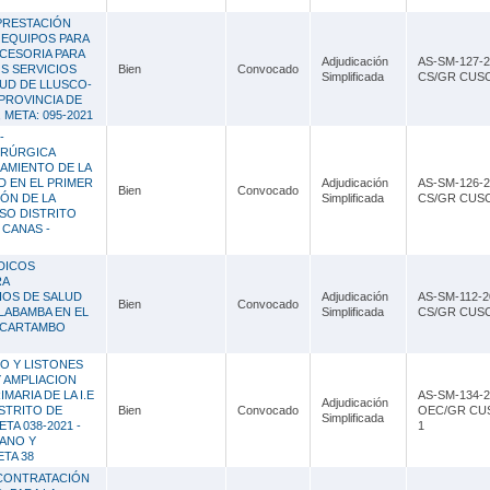
PRESTACIÓN
 EQUIPOS PARA
CESORIA PARA
Adjudicación
AS-SM-127-2
S SERVICIOS
Bien
Convocado
Simplificada
CS/GR CUS
LUD DE LLUSCO-
 PROVINCIA DE
META: 095-2021
-
IRÚRGICA
AMIENTO DE LA
D EN EL PRIMER
Adjudicación
AS-SM-126-2
Bien
Convocado
IÓN DE LA
Simplificada
CS/GR CUS
SO DISTRITO
 CANAS -
DICOS
RA
IOS DE SALUD
Adjudicación
AS-SM-112-2
Bien
Convocado
LABAMBA EN EL
Simplificada
CS/GR CUS
UCARTAMBO
O Y LISTONES
 AMPLIACION
MARIA DE LA I.E
AS-SM-134-2
Adjudicación
ISTRITO DE
Bien
Convocado
OEC/GR CU
Simplificada
A 038-2021 -
1
ANO Y
TA 38
 CONTRATACIÓN