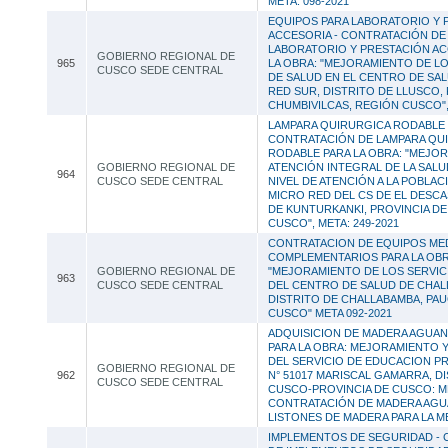
META: 098-2021
EQUIPOS PARA LABORATORIO Y 
ACCESORIA - CONTRATACIÓN DE
LABORATORIO Y PRESTACIÓN AC
GOBIERNO REGIONAL DE
965
LA OBRA: "MEJORAMIENTO DE LO
CUSCO SEDE CENTRAL
DE SALUD EN EL CENTRO DE SA
RED SUR, DISTRITO DE LLUSCO,
CHUMBIVILCAS, REGIÓN CUSCO", 
LAMPARA QUIRURGICA RODABLE 
CONTRATACIÓN DE LAMPARA QU
RODABLE PARA LA OBRA: "MEJOR
GOBIERNO REGIONAL DE
ATENCIÓN INTEGRAL DE LA SALU
964
CUSCO SEDE CENTRAL
NIVEL DE ATENCIÓN A LA POBLAC
MICRO RED DEL CS DE EL DESCA
DE KUNTURKANKI, PROVINCIA DE
CUSCO", META: 249-2021
CONTRATACION DE EQUIPOS ME
COMPLEMENTARIOS PARA LA OB
GOBIERNO REGIONAL DE
"MEJORAMIENTO DE LOS SERVIC
963
CUSCO SEDE CENTRAL
DEL CENTRO DE SALUD DE CHAL
DISTRITO DE CHALLABAMBA, PA
CUSCO" META 092-2021
ADQUISICION DE MADERA AGUAN
PARA LA OBRA: MEJORAMIENTO Y
DEL SERVICIO DE EDUCACION PRI
GOBIERNO REGIONAL DE
962
N° 51017 MARISCAL GAMARRA, D
CUSCO SEDE CENTRAL
CUSCO-PROVINCIA DE CUSCO: MET
CONTRATACIÓN DE MADERA AGU
LISTONES DE MADERA PARA LA ME
IMPLEMENTOS DE SEGURIDAD -