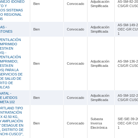
ANEJO IDONEO
Adjudicación
AS-SM-82-20
Bien
Convocado
TO Y
Simplificada
CS/GR CUS
LOS SISTEMAS
NO REGIONAL
45
AS-SM-149-2
AS -
Adjudicación
Bien
Convocado
OEC-GR CU
STONES
Simplificada
1
VENTILACIÓN
OMPRIMIDO
ESTA EN
S) -
VENTILACIÓN
OMPRIMIDO;
Adjudicación
AS-SM-136-2
Bien
Convocado
ESTA EN
Simplificada
CS/GR CUS
) PARA LA
SERVICIOS DE
DE SALUD DE
RITO DE
ILCAS
ATAL -
Adjudicación
AS-SM-102-2
E LATIDOS
Bien
Convocado
Simplificada
CS/GR CUS
META 102
RTLAND TIPO
 CONTRATACIÓN
 42.50 KG,
Subasta
SIE-SIE-39-2
Y AMPLIACIÓN
Bien
Convocado
Inversa
OEC-GR CU
Y DESAGUE EN
Electrónica
1
 DISTRITO DE
NCHI-CUSCO",