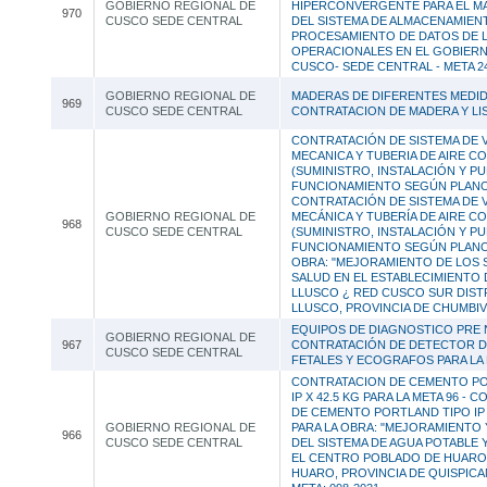
GOBIERNO REGIONAL DE
HIPERCONVERGENTE PARA EL M
970
CUSCO SEDE CENTRAL
DEL SISTEMA DE ALMACENAMIEN
PROCESAMIENTO DE DATOS DE 
OPERACIONALES EN EL GOBIER
CUSCO- SEDE CENTRAL - META 2
GOBIERNO REGIONAL DE
MADERAS DE DIFERENTES MEDID
969
CUSCO SEDE CENTRAL
CONTRATACION DE MADERA Y LI
CONTRATACIÓN DE SISTEMA DE 
MECANICA Y TUBERIA DE AIRE C
(SUMINISTRO, INSTALACIÓN Y PU
FUNCIONAMIENTO SEGÚN PLANO
CONTRATACIÓN DE SISTEMA DE 
GOBIERNO REGIONAL DE
MECÁNICA Y TUBERÍA DE AIRE C
968
CUSCO SEDE CENTRAL
(SUMINISTRO, INSTALACIÓN Y PU
FUNCIONAMIENTO SEGÚN PLANOS
OBRA: "MEJORAMIENTO DE LOS 
SALUD EN EL ESTABLECIMIENTO 
LLUSCO ¿ RED CUSCO SUR DIST
LLUSCO, PROVINCIA DE CHUMBIV
EQUIPOS DE DIAGNOSTICO PRE N
GOBIERNO REGIONAL DE
967
CONTRATACIÓN DE DETECTOR D
CUSCO SEDE CENTRAL
FETALES Y ECOGRAFOS PARA LA 
CONTRATACION DE CEMENTO PO
IP X 42.5 KG PARA LA META 96 -
DE CEMENTO PORTLAND TIPO IP X
GOBIERNO REGIONAL DE
PARA LA OBRA: "MEJORAMIENTO 
966
CUSCO SEDE CENTRAL
DEL SISTEMA DE AGUA POTABLE 
EL CENTRO POBLADO DE HUARO,
HUARO, PROVINCIA DE QUISPICA