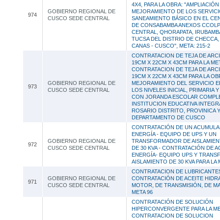
4X4, PARA LA OBRA: "AMPLIACIÓN
GOBIERNO REGIONAL DE
MEJORAMIENTO DE LOS SERVICI
974
CUSCO SEDE CENTRAL
SANEAMIENTO BÁSICO EN EL C
DE CONSABAMBA ANEXOS CCOL
CENTRAL, QHORAPATA, IRUBAMB
TUCSA DEL DISTRIO DE CHECCA,
CANAS - CUSCO", META: 215-2
CONTRATACION DE TEJA DE ARCI
19CM X 22CM X 43CM PARA LA MET
CONTRATACION DE TEJA DE ARCI
19CM X 22CM X 43CM PARA LA OB
GOBIERNO REGIONAL DE
MEJORAMIENTO DEL SERVICIO E
973
CUSCO SEDE CENTRAL
LOS NIVELES INICIAL, PRIMARIA 
CON JORANDA ESCOLAR COMPLE
INSTITUCION EDUCATIVA INTEGRA
ROSARIO DISTRITO, PROVINICA 
DEPARTAMENTO DE CUSCO
CONTRATACIÓN DE UN ACUMUL
ENERGÍA - EQUIPO DE UPS Y UN
GOBIERNO REGIONAL DE
TRANSFORMADOR DE AISLAMIEN
972
CUSCO SEDE CENTRAL
DE 30 KVA - CONTRATACIÓN DE
ENERGÍA- EQUIPO UPS Y TRAN
AISLAMIENTO DE 30 KVA PARA LA 
CONTRATACION DE LUBRICANTES
GOBIERNO REGIONAL DE
CONTRATACIÓN DE ACEITE HIDR
971
CUSCO SEDE CENTRAL
MOTOR, DE TRANSMISIÓN, DE M
META 96
CONTRATACIÓN DE SOLUCIÓN
HIPERCONVERGENTE PARA LA MET
CONTRATACION DE SOLUCION