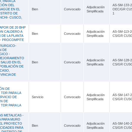
 PARA LA
CIÓN DEL
AS-SM-133-2
Adjudicación
SAGÜE EN EL
Bien
Convocado
OEC/GR CU
Simplificada
STRITO DE
1
NCHI- CUSCO,
APOR DE 20 BHP
ION CALDERO A
Adjudicación
AS-SM-113-2
Bien
Convocado
 DE LA PLANTA
Simplificada
CS/GR CUS
1 - PROCOMPITE
IRURGICO-
N DE
GICO -
 MEJORAMIENTO
Adjudicación
AS-SM-128-2
 SALUD EN EL
Bien
Convocado
Simplificada
CS/GR CUS
 POBLACIÓN DE
SCASO,
VINCIA DE
ÓN DE
TDR PARA LA
Adjudicación
AS-SM-147-2
ERVICIO DE
Servicio
Convocado
Simplificada
CS/GR CUS
N DE
TDR PARA LA
 METALICAS -
 PARA MURO
 EL PROYECTO
Adjudicación
AS-SM-140-2
Bien
Convocado
ACIDADES PARA
Simplificada
CS/GR CUSC
 DISTRITO DE