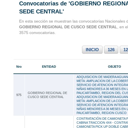
Convocatorias de 'GOBIERNO REGION
Convocatorias 
SEDE CENTRAL'
Consultoria
En esta sección se muestran las convocatorias Nacionales d
GOBIERNO REGIONAL DE CUSCO SEDE CENTRAL
, en e
3575 convocatorias.
INICIO
126
12
Nro
ENTIDAD
OBJETO
ADQUISICION DE MADERA AGUAN
META: AMPLIACION DE LA COBER
SERVICIO DE ATENCION INTEGRAL
NIÑAS MENORES A 36 MESES EN 
GOBIERNO REGIONAL DE
PAUCARTAMBO, REGION DEL CUS
975
CUSCO SEDE CENTRAL
ADQUISICION DE MADERA AGUAN
META: AMPLAICION DE LA COBER
SERVICIO DE ATENCION INTEGRAL
NIÑAS MENORES A 36 MESES EN 
PAUCARTAMBO, REGION CUSCO
CONTRATACIÓN DE CAMIONETA P
CABINA TRACCION 4X4 - CONTRA
CAMIONETA PICK UP DOBLE CAB