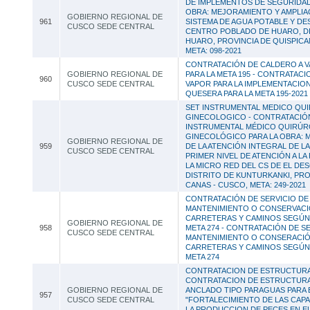
DE IMPLEMENTOS DE SEGURIDAD,
OBRA: MEJORAMIENTO Y AMPLIA
GOBIERNO REGIONAL DE
961
SISTEMA DE AGUA POTABLE Y DE
CUSCO SEDE CENTRAL
CENTRO POBLADO DE HUARO, DI
HUARO, PROVINCIA DE QUISPICA
META: 098-2021
CONTRATACIÓN DE CALDERO A V
GOBIERNO REGIONAL DE
PARA LA META 195 - CONTRATAC
960
CUSCO SEDE CENTRAL
VAPOR PARA LA IMPLEMENTACION
QUESERA PARA LA META 195-202
SET INSTRUMENTAL MEDICO QU
GINECOLOGICO - CONTRATACIÓ
INSTRUMENTAL MÉDICO QUIRÚR
GINECOLÓGICO PARA LA OBRA:
GOBIERNO REGIONAL DE
959
DE LA ATENCIÓN INTEGRAL DE LA
CUSCO SEDE CENTRAL
PRIMER NIVEL DE ATENCIÓN A LA
LA MICRO RED DEL CS DE EL DE
DISTRITO DE KUNTURKANKI, PRO
CANAS - CUSCO, META: 249-2021
CONTRATACIÓN DE SERVICIO DE
MANTENIMIENTO O CONSERVACI
CARRETERAS Y CAMINOS SEGÚN 
GOBIERNO REGIONAL DE
958
META 274 - CONTRATACIÓN DE S
CUSCO SEDE CENTRAL
MANTENIMIENTO O CONSERACIÓ
CARRETERAS Y CAMINOS SEGÚN 
META 274
CONTRATACION DE ESTRUCTURAS
CONTRATACION DE ESTRUCTURA
GOBIERNO REGIONAL DE
ANCLADO TIPO PARAGUAS PARA
957
CUSCO SEDE CENTRAL
"FORTALECIMIENTO DE LAS CAP
LA PRODUCCION DE PECES EN EL