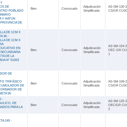
Lambayeque
 Y
OS DE
Adjudicación
AS-SM-130-2
Bien
Convocado
ENTRO POBLADO
Simplificada
CS/GR CUS
Lima
PAMAYO
A Y HATUN
Loreto
 PROVINCIA DE
Madre de Dios
LLA DE 1CM X
A 36 -
LLA DE 1CM X
Moquegua
RA:
AS-SM-154-2
DUCATIVO EN
Adjudicación
Bien
Convocado
OEC-GR CU
Pasco
Y SECUNDARIA
Simplificada
1
TA DE LA
DA N° 51003
Piura
Y
Puno
ADOR DE
San Martín
TO TRIFÁSICO
Adjudicación
AS-SM-109-2
Bien
Convocado
 ACUMULADOR DE
Simplificada
CS/GR CUS
SFORMADOR DE
Tacna
META 95
 -
Tumbes
AS-SM-125-2
AULICO, DE
Adjudicación
Bien
Convocado
OEC/GR CU
ANDOS PARA LA
Simplificada
2
Ucayali
A 245 -