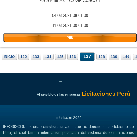
AS-SM-88-2021-CS/GR CUSCO-1
04-08-2021 09:01:00
11-08-2021 00:01:00
VER
137
INICIO
132
133
134
135
136
138
139
140
....
Licitaciones Perú
Al servicio de las empresas
Infosiscon 2026
INFOSISCON es una consultora privada que no depende del Gobierno de
Perú, el cual brinda información publicada del sistema de contrataciones