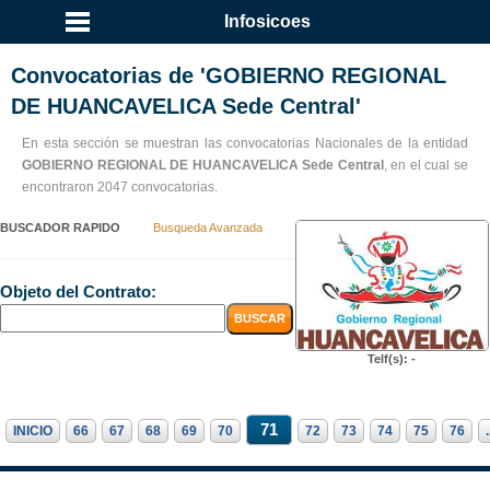
Infosicoes
Convocatorias de 'GOBIERNO REGIONAL
DE HUANCAVELICA Sede Central'
En esta sección se muestran las convocatorias Nacionales de la entidad
GOBIERNO REGIONAL DE HUANCAVELICA Sede Central
, en el cual se
encontraron 2047 convocatorias.
BUSCADOR RAPIDO
Busqueda Avanzada
Objeto del Contrato:
Telf(s): -
71
INICIO
66
67
68
69
70
72
73
74
75
76
.