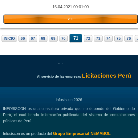
16-04-2021 00:01:00
VER
71
INICIO
66
67
68
69
70
72
73
74
75
76
.
....
Licitaciones Perú
Al servicio de las empresas
Infosiscon 2026
INFOSISCON es una consultora privada que no depende del Gobierno de
Perú, el cual brinda información publicada del sistema de contrataciones
públicas de Perú.
Grupo Empresarial NEMABOL
Infosiscon es un producto del