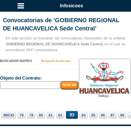
Infosicoes
Convocatorias de 'GOBIERNO REGIONAL
DE HUANCAVELICA Sede Central'
En esta sección se muestran las convocatorias Nacionales de la entidad
GOBIERNO REGIONAL DE HUANCAVELICA Sede Central
, en el cual se
encontraron 2047 convocatorias.
BUSCADOR RAPIDO
Busqueda Avanzada
Objeto del Contrato:
Telf(s): -
83
INICIO
78
79
80
81
82
84
85
86
87
88
.