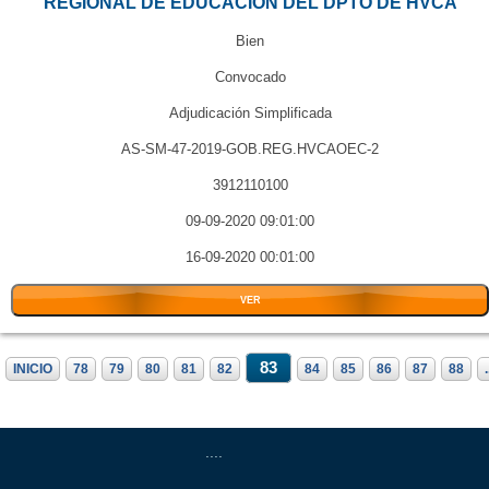
REGIONAL DE EDUCACION DEL DPTO DE HVCA
Bien
Convocado
Adjudicación Simplificada
AS-SM-47-2019-GOB.REG.HVCAOEC-2
3912110100
09-09-2020 09:01:00
16-09-2020 00:01:00
VER
83
INICIO
78
79
80
81
82
84
85
86
87
88
.
....