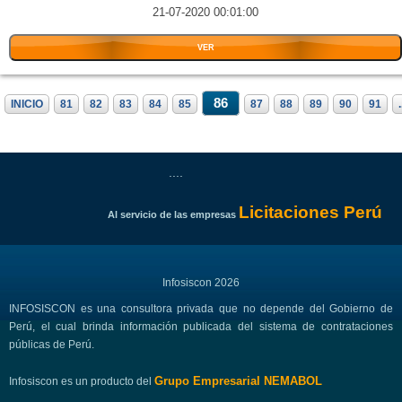
21-07-2020 00:01:00
VER
86
INICIO
81
82
83
84
85
87
88
89
90
91
.
....
Licitaciones Perú
Al servicio de las empresas
Infosiscon 2026
INFOSISCON es una consultora privada que no depende del Gobierno de
Perú, el cual brinda información publicada del sistema de contrataciones
públicas de Perú.
Grupo Empresarial NEMABOL
Infosiscon es un producto del