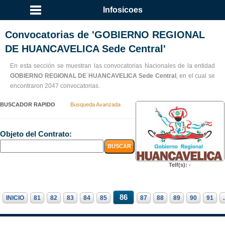
Infosicoes
Convocatorias de 'GOBIERNO REGIONAL
DE HUANCAVELICA Sede Central'
En esta sección se muestran las convocatorias Nacionales de la entidad
GOBIERNO REGIONAL DE HUANCAVELICA Sede Central
, en el cual se
encontraron 2047 convocatorias.
BUSCADOR RAPIDO
Busqueda Avanzada
Objeto del Contrato:
Telf(s): -
86
INICIO
81
82
83
84
85
87
88
89
90
91
.