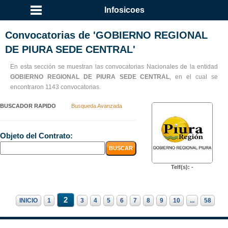
Infosicoes
Convocatorias de 'GOBIERNO REGIONAL
DE PIURA SEDE CENTRAL'
En esta sección se muestran las convocatorias Nacionales de la entidad
GOBIERNO REGIONAL DE PIURA SEDE CENTRAL
, en el cual se
encontraron 1143 convocatorias.
BUSCADOR RAPIDO
Busqueda Avanzada
Objeto del Contrato:
Telf(s): -
2
INICIO
1
3
4
5
6
7
8
9
10
...
58