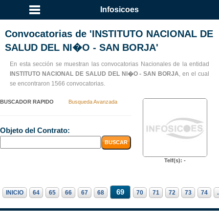
Infosicoes
Convocatorias de 'INSTITUTO NACIONAL DE
SALUD DEL NI�O - SAN BORJA'
En esta sección se muestran las convocatorias Nacionales de la entidad
INSTITUTO NACIONAL DE SALUD DEL NI�O - SAN BORJA
, en el cual
se encontraron 1566 convocatorias.
BUSCADOR RAPIDO
Busqueda Avanzada
Objeto del Contrato:
Telf(s): -
69
INICIO
64
65
66
67
68
70
71
72
73
74
.