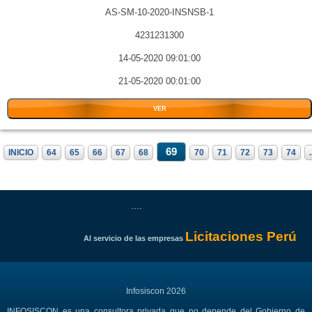
AS-SM-10-2020-INSNSB-1
4231231300
14-05-2020 09:01:00
21-05-2020 00:01:00
VER
69
INICIO
64
65
66
67
68
70
71
72
73
74
.
....
Licitaciones Perú
Al servicio de las empresas
Infosiscon 2026
INFOSISCON es una consultora privada que no depende del Gobierno de