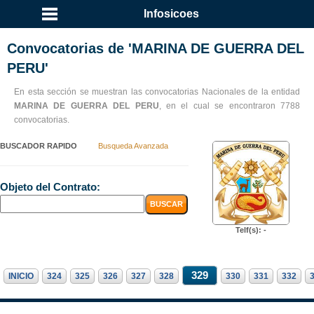
Infosicoes
Convocatorias de 'MARINA DE GUERRA DEL
PERU'
En esta sección se muestran las convocatorias Nacionales de la entidad
MARINA DE GUERRA DEL PERU
, en el cual se encontraron 7788
convocatorias.
BUSCADOR RAPIDO
Busqueda Avanzada
Objeto del Contrato:
Telf(s): -
329
INICIO
324
325
326
327
328
330
331
332