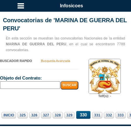
Infosicoes
Convocatorias de 'MARINA DE GUERRA DEL
PERU'
En esta sección se muestran las convocatorias Nacionales de la entidad
MARINA DE GUERRA DEL PERU
, en el cual se encontraron 7788
convocatorias.
BUSCADOR RAPIDO
Busqueda Avanzada
Objeto del Contrato:
Telf(s): -
330
INICIO
325
326
327
328
329
331
332
333