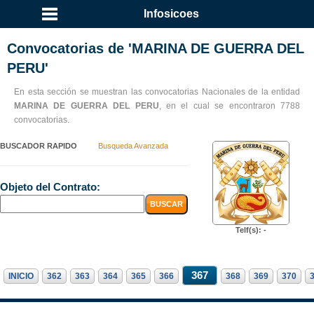
Infosicoes
Convocatorias de 'MARINA DE GUERRA DEL
PERU'
En esta sección se muestran las convocatorias Nacionales de la entidad
MARINA DE GUERRA DEL PERU
, en el cual se encontraron 7788
convocatorias.
BUSCADOR RAPIDO
Busqueda Avanzada
Objeto del Contrato:
Telf(s): -
367
INICIO
362
363
364
365
366
368
369
370