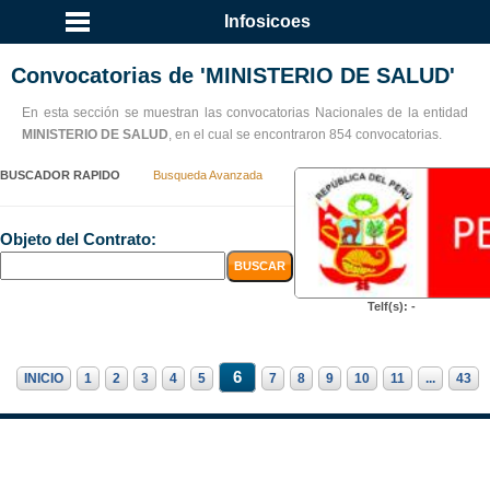
Infosicoes
Convocatorias de 'MINISTERIO DE SALUD'
En esta sección se muestran las convocatorias Nacionales de la entidad
MINISTERIO DE SALUD
, en el cual se encontraron 854 convocatorias.
BUSCADOR RAPIDO
Busqueda Avanzada
Objeto del Contrato:
Telf(s): -
6
INICIO
1
2
3
4
5
7
8
9
10
11
...
43