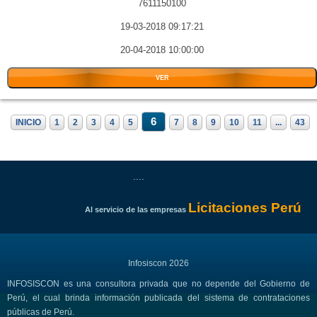
7611150100
19-03-2018 09:17:21
20-04-2018 10:00:00
VER
6
INICIO
1
2
3
4
5
7
8
9
10
11
...
43
....
Licitaciones Perú
Al servicio de las empresas
Infosiscon 2026
INFOSISCON es una consultora privada que no depende del Gobierno de
Perú, el cual brinda información publicada del sistema de contrataciones
públicas de Perú.