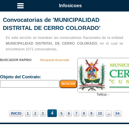
Infosicoes
Convocatorias de 'MUNICIPALIDAD
DISTRITAL DE CERRO COLORADO'
En esta sección se muestran las convocatorias Nacionales de la entidad
MUNICIPALIDAD DISTRITAL DE CERRO COLORADO
, en el cual se
encontraron 1071 convocatorias.
BUSCADOR RAPIDO
Busqueda Avanzada
Objeto del Contrato:
Telf(s): -
4
INICIO
1
2
3
5
6
7
8
9
10
...
54