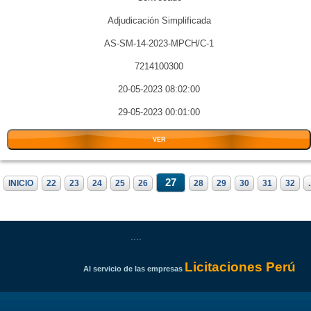
Adjudicación Simplificada
AS-SM-14-2023-MPCH/C-1
7214100300
20-05-2023 08:02:00
29-05-2023 00:01:00
VER
27
INICIO
22
23
24
25
26
28
29
30
31
32
.
....
Licitaciones Perú
Al servicio de las empresas