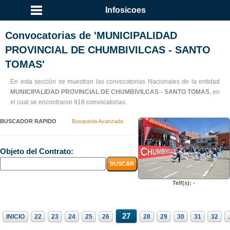
Infosicoes
Convocatorias de 'MUNICIPALIDAD
PROVINCIAL DE CHUMBIVILCAS - SANTO
TOMAS'
En esta sección se muestran las convocatorias Nacionales de la entidad
MUNICIPALIDAD PROVINCIAL DE CHUMBIVILCAS - SANTO TOMAS
, en
el cual se encontraron 918 convocatorias.
BUSCADOR RAPIDO
Busqueda Avanzada
Objeto del Contrato:
Telf(s): -
27
INICIO
22
23
24
25
26
28
29
30
31
32
.