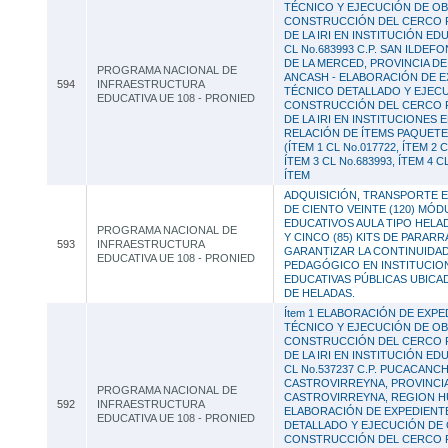
TÉCNICO Y EJECUCIÓN DE O
CONSTRUCCIÓN DEL CERCO 
DE LA IRI EN INSTITUCIÓN EDU
CL No.683993 C.P. SAN ILDEF
DE LA MERCED, PROVINCIA DE
PROGRAMA NACIONAL DE
ANCASH - ELABORACIÓN DE E
594
INFRAESTRUCTURA
TÉCNICO DETALLADO Y EJEC
EDUCATIVA UE 108 - PRONIED
CONSTRUCCIÓN DEL CERCO 
DE LA IRI EN INSTITUCIONES 
RELACIÓN DE ÍTEMS PAQUETE
(ÍTEM 1 CL No.017722, ÍTEM 2 C
ÍTEM 3 CL No.683993, ÍTEM 4 C
ÍTEM
ADQUISICIÓN, TRANSPORTE E
DE CIENTO VEINTE (120) MÓ
EDUCATIVOS AULA TIPO HELA
PROGRAMA NACIONAL DE
Y CINCO (85) KITS DE PARAR
593
INFRAESTRUCTURA
GARANTIZAR LA CONTINUIDAD
EDUCATIVA UE 108 - PRONIED
PEDAGÓGICO EN INSTITUCIO
EDUCATIVAS PÚBLICAS UBICA
DE HELADAS.
Ítem 1 ELABORACIÓN DE EXPE
TÉCNICO Y EJECUCIÓN DE O
CONSTRUCCIÓN DEL CERCO 
DE LA IRI EN INSTITUCIÓN EDU
CL No.537237 C.P. PUCACANCH
CASTROVIRREYNA, PROVINCI
PROGRAMA NACIONAL DE
CASTROVIRREYNA, REGION HU
592
INFRAESTRUCTURA
ELABORACIÓN DE EXPEDIENT
EDUCATIVA UE 108 - PRONIED
DETALLADO Y EJECUCIÓN DE
CONSTRUCCIÓN DEL CERCO 