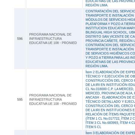
EDUCATIVAS DE LAS PROVINCI
REGIÓN LIMA.
CONTRATACIÓN DEL SERVICI
TRANSPORTE E INSTALACIÓN 
MÓDULOS DE SERVICIOS HIG
PLATAFORMA Y POZO A TIERRA
INSTITUCION EDUCATIVA MAR
BILINGUAL HIGH SCHOOL, UBI
PROGRAMA NACIONAL DE
DISTRITO SAN VICENTE DE CA
596
INFRAESTRUCTURA
PROVINCIA CAÑETE, REGIÓN L
EDUCATIVA UE 108 - PRONIED
CONTRATACION DEL SERVICI
TRANSPORTE E INSTALACIÓN
DE SERVICIOS HIGIÉNICOS C
Y POZO A TIERRA PARA LAS I
EDUCATIVAS DE LAS PROVINCI
REGIÓN LIMA.
Ítem 2 ELABORACIÓN DE EXPE
TÉCNICO Y EJECUCIÓN DE O
CONSTRUCCIÓN DEL CERCO 
DE LA IRI EN INSTITUCIÓN EDU
CL No.018000 C.P. LA MERCED,
MERCED, PROVINCIA DE AIJA,
PROGRAMA NACIONAL DE
ANCASH - ELABORACIÓN DE E
595
INFRAESTRUCTURA
TÉCNICO DETALLADO Y EJEC
EDUCATIVA UE 108 - PRONIED
CONSTRUCCIÓN DEL CERCO 
DE LA IRI EN INSTITUCIONES 
RELACIÓN DE ÍTEMS PAQUETE
(ÍTEM 1 CL No.017722, ÍTEM 2 C
ÍTEM 3 CL No.683993, ÍTEM 4 C
ÍTEM 5 CL
Ítem 3 ELABORACIÓN DE EXPE