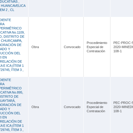
EDUCATIVAS ,
 HUANCAVELICA
TEM 2 , CL
DIENTE
BRA
PERIMÉTRICO
CATIVA No.1109,
O, DISTRITO DE
E CHURCAMPA,
Procedimiento
PEC-PROC-5
BORACIÓN DE
Obra
Convocado
Especial de
2020-MINED
LADO Y
Contratación
108-1
RUCCIÓN DEL
I EN
 RELACIÓN DE
 E ICA (ÍTEM 1
729745, ÍTEM 3 ,
DIENTE
BRA
PERIMÉTRICO
CATIVA No.895,
DISTRITO DE
HUAYTARÁ,
Procedimiento
PEC-PROC-5
BORACIÓN DE
Obra
Convocado
Especial de
2020-MINED
LADO Y
Contratación
108-1
RUCCIÓN DEL
I EN
 RELACIÓN DE
 E ICA (ÍTEM 1
729745, ÍTEM 3 ,