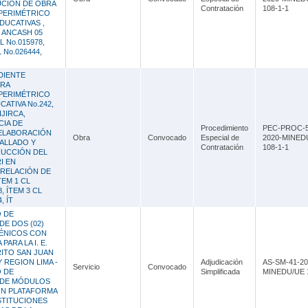
UCIÓN DE OBRA
Contratación
108-1-1
PERIMÉTRICO
EDUCATIVAS ,
 ANCASH 05
L No.015978,
L No.026444,
DIENTE
BRA
PERIMÉTRICO
CATIVA No.242,
IJIRCA,
CIA DE
Procedimiento
PEC-PROC-5
 ELABORACIÓN
Obra
Convocado
Especial de
2020-MINED
ALLADO Y
Contratación
108-1-1
RUCCIÓN DEL
I EN
 RELACIÓN DE
TEM 1 CL
8, ÍTEM 3 CL
, ÍT
O DE
DE DOS (02)
IÉNICOS CON
ARA LA I. E.
RITO SAN JUAN
 REGION LIMA -
Adjudicación
AS-SM-41-20
Servicio
Convocado
O DE
Simplificada
MINEDU/UE 
 DE MÓDULOS
ON PLATAFORMA
NSTITUCIONES