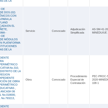
AS DE LA
O DE
DE DOS (02)
IÉNICOS CON
 PARA LA
YLAND
CADA EN EL
ÑETE,
Adjudicación
AS-SM-41-20
Servicio
Convocado
IMA -
Simplificada
MINEDU/UE 
O DE
 DE MÓDULOS
ON PLATAFORMA
NSTITUCIONES
AS DE LA
DIENTE
BRA
PERIMÉTRICO
CATIVA No.310,
 DISTRITO DE LA
 REGION
Procedimiento
PEC-PROC-5
XPEDIENTE
Obra
Convocado
Especial de
2020-MINED
UCIÓN DE OBRA
Contratación
108-1
PERIMÉTRICO
EDUCATIVAS ,
 ANCASH 06
L No.018000,
L No.793213,
DIENTE