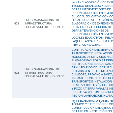
Ítem 1 - ELABORACIÓN DE EX
TÉCNICO DETALLADO Y EJEC
DE LAS INTERVENCIONES DE
RECONSTRUCCIÓN EN INVERSI
EL LOCAL EDUCATIVO CON C
PROGRAMA NACIONAL DE
LOCAL No. 511435 - REGIÓN A
603
INFRAESTRUCTURA
ELABORACIÓN DE EXPEDIENT
EDUCATIVA UE 108 - PRONIED
DETALLADO Y EJECUCIÓN DE
OBRAINTERVENCIONES DE
RECONSTRUCCIÓN EN INVERSI
LOCALES EDUCATIVOS - RELA
PAQUETE ANCASH 1 (ÍTEM 1- CL
ÍTEM 2- CL No. 018043)
CONTRATACIÓN DEL SERVICI
TRANSPORTE E INSTALACIÓN 
MÓDULOS DE SERVICIOS HIG
PLATAFORMA Y POZO A TIERRA
INSTITUCIONES EDUCATIVAS N
ARNULFO RIOS DE LA CRUZ Y 
PROGRAMA NACIONAL DE
UBICADAS EN EL DISTRITO N
602
INFRAESTRUCTURA
CHIMBOTE, PROVINCIA SANTA
EDUCATIVA UE 108 - PRONIED
ANCASH - CONTRATACIÓN DEL
TRANSPORTE E INSTALACIÓN
DE SERVICIOS HIGIÉNICOS C
Y POZO A TIERRA PARA LAS I
EDUCATIVAS DE LAS PROVINCI
REGIÓN LAMBAYEQUE, HUANU
Ítem 5 ELABORACIÓN DE EXPE
TÉCNICO Y EJECUCIÓN DE O
CONSTRUCCIÓN DEL CERCO 
DE LA IRI EN INSTITUCIÓN EDU