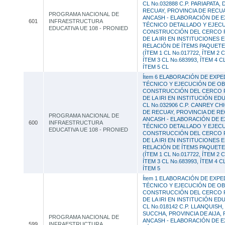
CL No.032888 C.P. PARIAPATA,
RECUAY, PROVINCIA DE RECU
PROGRAMA NACIONAL DE
ANCASH - ELABORACIÓN DE E
601
INFRAESTRUCTURA
TÉCNICO DETALLADO Y EJEC
EDUCATIVA UE 108 - PRONIED
CONSTRUCCIÓN DEL CERCO 
DE LA IRI EN INSTITUCIONES 
RELACIÓN DE ÍTEMS PAQUETE
(ÍTEM 1 CL No.017722, ÍTEM 2 C
ÍTEM 3 CL No.683993, ÍTEM 4 C
ÍTEM 5 CL
Ítem 6 ELABORACIÓN DE EXPE
TÉCNICO Y EJECUCIÓN DE O
CONSTRUCCIÓN DEL CERCO 
DE LA IRI EN INSTITUCIÓN EDU
CL No.032906 C.P. CANREY CH
DE RECUAY, PROVINCIA DE R
PROGRAMA NACIONAL DE
ANCASH - ELABORACIÓN DE E
600
INFRAESTRUCTURA
TÉCNICO DETALLADO Y EJEC
EDUCATIVA UE 108 - PRONIED
CONSTRUCCIÓN DEL CERCO 
DE LA IRI EN INSTITUCIONES 
RELACIÓN DE ÍTEMS PAQUETE
(ÍTEM 1 CL No.017722, ÍTEM 2 C
ÍTEM 3 CL No.683993, ÍTEM 4 C
ÍTEM 5
Ítem 1 ELABORACIÓN DE EXPE
TÉCNICO Y EJECUCIÓN DE O
CONSTRUCCIÓN DEL CERCO 
DE LA IRI EN INSTITUCIÓN EDU
CL No.018142 C.P. LLANQUISH,
SUCCHA, PROVINCIA DE AIJA,
PROGRAMA NACIONAL DE
ANCASH - ELABORACIÓN DE E
599
INFRAESTRUCTURA