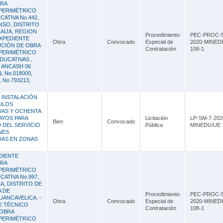
BRA
PERIMÉTRICO
CATIVA No.442,
ONSO, DISTRITO
 AIJA, REGION
Procedimiento
PEC-PROC-5
XPEDIENTE
Obra
Convocado
Especial de
2020-MINED
UCIÓN DE OBRA
Contratación
108-1
PERIMÉTRICO
EDUCATIVAS ,
 ANCASH 06
L No.018000,
L No.793213,
 INSTALACIÓN
DULOS
DAS Y OCHENTA
RAYOS PARA
Licitación
LP-SM-7-202
Bien
Convocado
 DEL SERVICIO
Pública
MINEDU/UE 
NES
DAS EN ZONAS
DIENTE
BRA
PERIMÉTRICO
CATIVA No.997,
A, DISTRITO DE
A DE
Procedimiento
PEC-PROC-5
ANCAVELICA. -
Obra
Convocado
Especial de
2020-MINED
E TÉCNICO
Contratación
108-1
 OBRA
PERIMÉTRICO