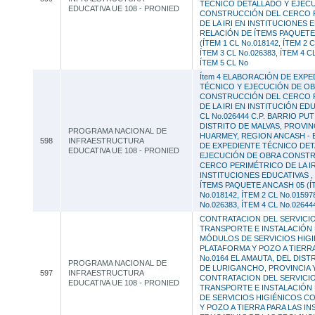
TÉCNICO DETALLADO Y EJEC
EDUCATIVA UE 108 - PRONIED
CONSTRUCCIÓN DEL CERCO 
DE LA IRI EN INSTITUCIONES 
RELACIÓN DE ÍTEMS PAQUETE
(ÍTEM 1 CL No.018142, ÍTEM 2 C
ÍTEM 3 CL No.026383, ÍTEM 4 C
ÍTEM 5 CL No
Ítem 4 ELABORACIÓN DE EXPE
TÉCNICO Y EJECUCIÓN DE O
CONSTRUCCIÓN DEL CERCO 
DE LA IRI EN INSTITUCIÓN EDU
CL No.026444 C.P. BARRIO PUT
DISTRITO DE MALVAS, PROVIN
PROGRAMA NACIONAL DE
HUARMEY, REGION ANCASH -
598
INFRAESTRUCTURA
DE EXPEDIENTE TÉCNICO DET
EDUCATIVA UE 108 - PRONIED
EJECUCIÓN DE OBRA CONST
CERCO PERIMÉTRICO DE LA IR
INSTITUCIONES EDUCATIVAS ,
ÍTEMS PAQUETE ANCASH 05 (Í
No.018142, ÍTEM 2 CL No.01597
No.026383, ÍTEM 4 CL No.026444
CONTRATACION DEL SERVICI
TRANSPORTE E INSTALACIÓN 
MÓDULOS DE SERVICIOS HIG
PLATAFORMA Y POZO A TIERRA P
No.0164 EL AMAUTA, DEL DIST
PROGRAMA NACIONAL DE
DE LURIGANCHO, PROVINCIA Y
597
INFRAESTRUCTURA
CONTRATACION DEL SERVICI
EDUCATIVA UE 108 - PRONIED
TRANSPORTE E INSTALACIÓN
DE SERVICIOS HIGIÉNICOS C
Y POZO A TIERRA PARA LAS I