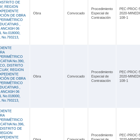
 DISTRITO DE
AY, REGION
Procedimiento
PEC-PROC-5
XPEDIENTE
Obra
Convocado
Especial de
2020-MINED
UCIÓN DE OBRA
Contratación
108-1
PERIMÉTRICO
EDUCATIVAS ,
 ANCASH 06
L No.018000,
L No.793213,
DIENTE
BRA
PERIMÉTRICO
CATIVA No.390,
ICO, DISTRITO
ECUAY, REGION
Procedimiento
PEC-PROC-5
XPEDIENTE
Obra
Convocado
Especial de
2020-MINED
UCIÓN DE OBRA
Contratación
108-1
PERIMÉTRICO
EDUCATIVAS ,
 ANCASH 06
L No.018000,
L No.793213,
DIENTE
BRA
PERIMÉTRICO
CATIVA No.396,
 DISTRITO DE
 REGION
Procedimiento
PEC-PROC-5
XPEDIENTE
Obra
Convocado
Especial de
2020-MINED