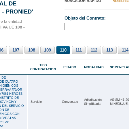
BUSCADOR RAPIDO
Busqueda
AL DE
Nacionales
Ancash
- PRONIED'
Objeto del Contrato:
s Perú
Apurímac
e la entidad
VA UE 108 -
Arequipa
Ayacucho
06
107
Cajamarca
108
109
110
111
112
113
114
Callao
TIPO
ESTADO
MODALIDAD
NOMENCLA
CONTRATACION
Cusco
O DE
Huancavelica
 DE CUATRO
HIGIÉNICOS
IERRA A FAVOR
Huánuco
A 7061 HEROES
DISTRITO DE
Adjudicación
AS-SM-41-20
Ica
ROVINCIA Y
Servicio
Convocado
Simplificada
MINEDU/UE 
N DEL SERVICIO
ÓN DE
Junín
IÉNICOS CON
 PARA LAS
La Libertad
DE LAS
MA.