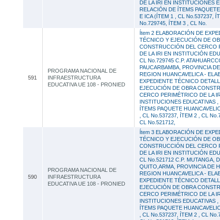
DE LA IRI EN INSTITUCIONES 
RELACIÓN DE ÍTEMS PAQUETE
E ICA (ÍTEM 1 , CL No.537237, Í
No.729745, ÍTEM 3 , CL No.
Ítem 2 ELABORACIÓN DE EXPE
TÉCNICO Y EJECUCIÓN DE O
CONSTRUCCIÓN DEL CERCO 
DE LA IRI EN INSTITUCIÓN EDU
CL No.729745 C.P. ATAHUARCC
PAUCARBAMBA, PROVINCIA D
PROGRAMA NACIONAL DE
REGION HUANCAVELICA - ELA
591
INFRAESTRUCTURA
EXPEDIENTE TÉCNICO DETAL
EDUCATIVA UE 108 - PRONIED
EJECUCIÓN DE OBRA CONST
CERCO PERIMÉTRICO DE LA IR
INSTITUCIONES EDUCATIVAS ,
ÍTEMS PAQUETE HUANCAVELICA
, CL No.537237, ÍTEM 2 , CL No.
CL No.521712,
Ítem 3 ELABORACIÓN DE EXPE
TÉCNICO Y EJECUCIÓN DE O
CONSTRUCCIÓN DEL CERCO 
DE LA IRI EN INSTITUCIÓN EDU
CL No.521712 C.P. MUTANGA, 
QUITO,ARMA, PROVINCIA DE 
PROGRAMA NACIONAL DE
REGION HUANCAVELICA - ELA
590
INFRAESTRUCTURA
EXPEDIENTE TÉCNICO DETAL
EDUCATIVA UE 108 - PRONIED
EJECUCIÓN DE OBRA CONST
CERCO PERIMÉTRICO DE LA IR
INSTITUCIONES EDUCATIVAS ,
ÍTEMS PAQUETE HUANCAVELICA
, CL No.537237, ÍTEM 2 , CL No.