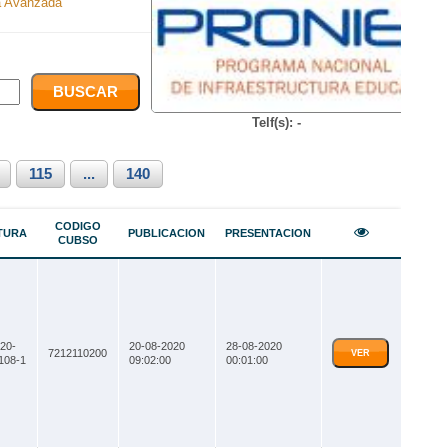
 Avanzada
Telf(s): -
115
...
140
CODIGO
TURA
PUBLICACION
PRESENTACION
CUBSO
20-
20-08-2020
28-08-2020
7212110200
VER
108-1
09:02:00
00:01:00