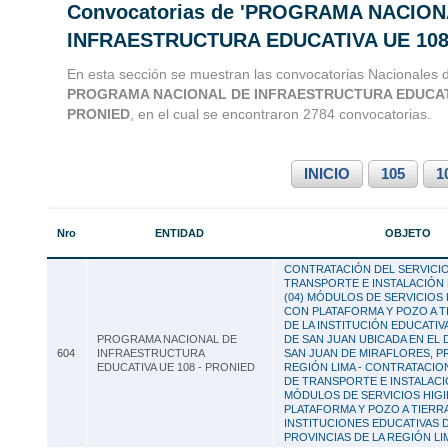
Convocatorias de 'PROGRAMA NACION
Convocatorias 
INFRAESTRUCTURA EDUCATIVA UE 108 
Consultoria
En esta sección se muestran las convocatorias Nacionales d
PROGRAMA NACIONAL DE INFRAESTRUCTURA EDUCATI
PRONIED
, en el cual se encontraron 2784 convocatorias.
INICIO
105
1
Nro
ENTIDAD
OBJETO
CONTRATACIÓN DEL SERVICI
TRANSPORTE E INSTALACIÓN
(04) MÓDULOS DE SERVICIOS 
CON PLATAFORMA Y POZO A T
DE LA INSTITUCIÓN EDUCATIV
PROGRAMA NACIONAL DE
DE SAN JUAN UBICADA EN EL 
604
INFRAESTRUCTURA
SAN JUAN DE MIRAFLORES, P
EDUCATIVA UE 108 - PRONIED
REGIÓN LIMA - CONTRATACIO
DE TRANSPORTE E INSTALACI
MÓDULOS DE SERVICIOS HIG
PLATAFORMA Y POZO A TIERRA
INSTITUCIONES EDUCATIVAS 
PROVINCIAS DE LA REGIÓN LI