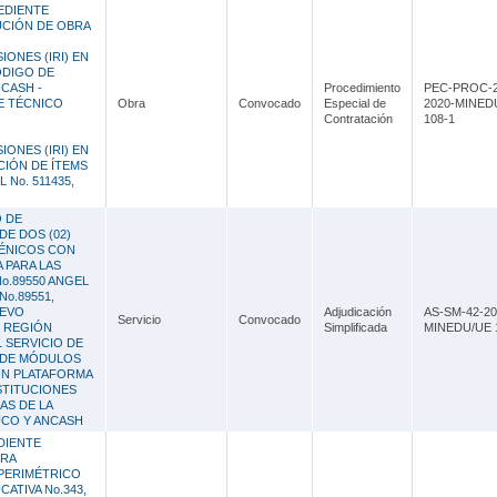
Lambayeque
PEDIENTE
UCIÓN DE OBRA
Lima
ONES (IRI) EN
ÓDIGO DE
Loreto
NCASH -
Procedimiento
PEC-PROC-2
E TÉCNICO
Obra
Convocado
Especial de
2020-MINED
Contratación
108-1
Madre de Dios
ONES (IRI) EN
Moquegua
CIÓN DE ÍTEMS
 No. 511435,
Pasco
O DE
DE DOS (02)
Piura
IÉNICOS CON
 PARA LAS
Puno
o.89550 ANGEL
No.89551,
UEVO
Adjudicación
AS-SM-42-20
San Martín
Servicio
Convocado
, REGIÓN
Simplificada
MINEDU/UE 
 SERVICIO DE
Tacna
 DE MÓDULOS
ON PLATAFORMA
NSTITUCIONES
Tumbes
AS DE LA
CO Y ANCASH
Ucayali
DIENTE
BRA
PERIMÉTRICO
CATIVA No.343,