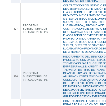
DE GESTION EMPRESARIAL
CONTRATACIÓN DEL SERVICIO D
DE OBRA PARA LA SUPERVISIÓN D
ELABORACIÓN DE EXPEDIENTE T
PROYECTO: MEJORAMIENTO Y AM
SISTEMA DE RIEGO MULTICOMU
SUSUYA, DISTRITO DE SANTIAGO
PROGRAMA
LUCANAMARCA ¿ PROVINCIA DE H
377
SUBSECTORIAL DE
CONTRATACION DEL SERVICIO D
IRRIGACIONES - PSI
DE OBRA PARA LA SUPERVISION D
ELABORACIÓN DE EXPEDIENTE T
PROYECTO: MEJORAMIENTO Y AM
SISTEMA DE RIEGO MULTIFUNCI
SUSUYA, DISTRITO DE SANTIAGO
LUCANAMARCA -PROVINCIA DE 
DEPARTAMENTO DE AYACUCHO CU
MEJORAMIENTO DEL SERVICIO DE
PARCELARIO CON UN SISTEMA D
TECNIFICADO PARA EL GRUPO D
EMPRESARIA ALLIN KAUSAY, IRRI
TALAVERA - DISTRITO DE TALAVER
PROGRAMA
DE ANDAH UAYLAS - DEPARTAME
376
SUBSECTORIAL DE
APURÍMAC - CONTRATACIÓN DEL 
IRRIGACIONES - PSI
CONSULTORÍA DE OBRA PARA LA
DEL EXPEDIENTE TÉCNICO DE L
DE INVERSIÓN: MEJORAMIENTO D
DE AGUA A NIVEL PARCELARIO C
DE RIEGO TECNIFICADO PARA DI
GRUPOS DE GESTION EMPRESAR
CONTRATACIÓN SERVICIO DE CO
PARA LA FORMULACIÓN DEL PRO