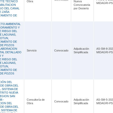
TTE TECNICO
Obra
Nueva
MIDAGRI-PSI
ABILITACION
Convocatoria
EGO DEL CANAL
por Desierto
E ZAÑA
RTAMENTO DE
CTO AMBIENTAL
JORAMIENTO Y
E RIEGO DEL
DE LAGUNAS,
YOTUN,
RTAMENTO DE
 DE POZOS
ELABORACION
Adjudicación
AS-SM-8-202
Servicio
Convocado
NTAL DETALLADO
Simplificada
MIDAGRI-PSI
O Y
E RIEGO DEL
DE LAGUNAS,
YOTUN,
RTAMENTO DE
 DE POZOS
CIÓN DEL
 DE OBRA DEL
 SISTEMA DE
TRITO NUEVA
REGION SAN
8 -
Consultoría de
Adjudicación
AS-SM-5-202
Convocado
CION DEL
Obra
Simplificada
MIDAGRI-PSI
 DE OBRA DEL
 SISTEMA DE