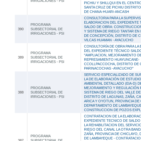
IRRIGACIONES - PSI
PICHIU Y SHILLQUI EN EL CENT
SANTA CRUZ DE PICHIU DISTRIT
DE CHANA-HUARI-ANCASH
CONSULTORIA PARA LA SUPERVIS
ELABORACION DEL EXPEDIENTE 
PROGRAMA
SALDO DE OBRA: CONSTRUCCIO
390
SUBSECTORIAL DE
Y SISTEMA DE RIEGO TANTAR EN
IRRIGACIONES - PSI
DE CONCEPCIÓN, DISTRITO DE 
VILCAS HUAMAN - AYACUCHO
CONSULTORÍA DE OBRA PARA LA
DEL EXPEDIENTE TÉCNICO SALD
PROGRAMA
"AMPLIACION, MEJORAMIENTO DE
389
SUBSECTORIAL DE
REPRESAMIENTO HUAYUNCANE-
IRRIGACIONES - PSI
CCOLLPACCOCHA, DISTRITO DE 
PARINACOCHAS -AYACUCHO"
SERVICIO ESPECIALIZADO DE SU
LA DE ELABORACIÓN DE ESTUDIO
AMBIENTAL DETALLADO (EIA-D) 
PROGRAMA
MEJORAMIENTO Y REGULACIÓN P
388
SUBSECTORIAL DE
SISTEMA DE RIEGO DEL VALLE DE
IRRIGACIONES - PSI
DISTRITO DE LAGUNAS, ZAÑA, CA
ARICA Y OYOTUN, PROVINCIA DE 
DEPARTAMENTO DE LAMBAYEQUE
CONSTRUCCION DE POZOS EXP
CONTRATACION DE LA ELABORAC
EXPEDIENTE TECNICO DE SALDO
LA REHABILITACION DEL SERVICI
RIEGO DEL CANAL LA OTRA BAND
ZAÑA, PROVINCIA DE CHICLAYO,
PROGRAMA
DE LAMBAYEQUE - CONTRATACIO
387
SUBSECTORIAL DE