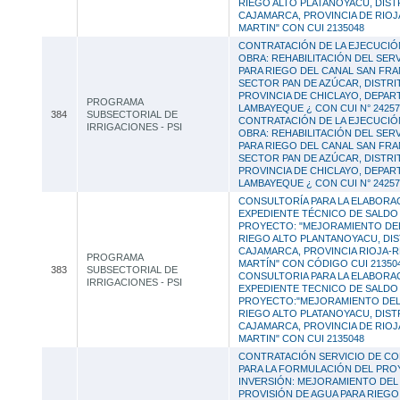
RIEGO ALTO PLATANOYACU, DIST
CAJAMARCA, PROVINCIA DE RIOJ
MARTIN" CON CUI 2135048
CONTRATACIÓN DE LA EJECUCIÓ
OBRA: REHABILITACIÓN DEL SER
PARA RIEGO DEL CANAL SAN FRA
SECTOR PAN DE AZÚCAR, DISTRI
PROVINCIA DE CHICLAYO, DEPA
PROGRAMA
LAMBAYEQUE ¿ CON CUI N° 24257
384
SUBSECTORIAL DE
CONTRATACIÓN DE LA EJECUCIÓ
IRRIGACIONES - PSI
OBRA: REHABILITACIÓN DEL SER
PARA RIEGO DEL CANAL SAN FRA
SECTOR PAN DE AZÚCAR, DISTRI
PROVINCIA DE CHICLAYO, DEPA
LAMBAYEQUE ¿ CON CUI N° 24257
CONSULTORÍA PARA LA ELABORA
EXPEDIENTE TÉCNICO DE SALDO
PROYECTO: "MEJORAMIENTO DEL
RIEGO ALTO PLANTANOYACU, DIS
CAJAMARCA, PROVINCIA RIOJA-
PROGRAMA
MARTÍN" CON CÓDIGO CUI 213504
383
SUBSECTORIAL DE
CONSULTORIA PARA LA ELABORA
IRRIGACIONES - PSI
EXPEDIENTE TECNICO DE SALDO
PROYECTO:"MEJORAMIENTO DEL
RIEGO ALTO PLATANOYACU, DIST
CAJAMARCA, PROVINCIA DE RIOJ
MARTIN" CON CUI 2135048
CONTRATACIÓN SERVICIO DE CO
PARA LA FORMULACIÓN DEL PRO
INVERSIÓN: MEJORAMIENTO DEL 
PROVISIÓN DE AGUA PARA RIEGO