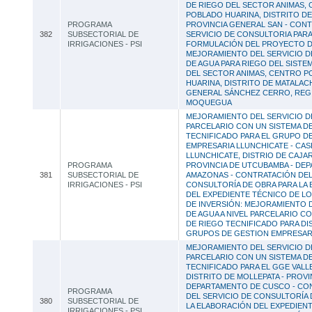
DE RIEGO DEL SECTOR ANIMAS,
POBLADO HUARINA, DISTRITO DE
PROGRAMA
PROVINCIA GENERAL SAN - CON
382
SUBSECTORIAL DE
SERVICIO DE CONSULTORIA PARA
IRRIGACIONES - PSI
FORMULACIÓN DEL PROYECTO D
MEJORAMIENTO DEL SERVICIO D
DE AGUA PARA RIEGO DEL SISTE
DEL SECTOR ANIMAS, CENTRO 
HUARINA, DISTRITO DE MATALAC
GENERAL SÁNCHEZ CERRO, REG
MOQUEGUA
MEJORAMIENTO DEL SERVICIO DE
PARCELARIO CON UN SISTEMA D
TECNIFICADO PARA EL GRUPO D
EMPRESARIA LLUNCHICATE - CAS
LLUNCHICATE, DISTRIO DE CAJA
PROGRAMA
PROVINCIA DE UTCUBAMBA - DE
381
SUBSECTORIAL DE
AMAZONAS - CONTRATACIÓN DEL
IRRIGACIONES - PSI
CONSULTORÍA DE OBRA PARA LA
DEL EXPEDIENTE TÉCNICO DE L
DE INVERSIÓN: MEJORAMIENTO D
DE AGUA A NIVEL PARCELARIO C
DE RIEGO TECNIFICADO PARA DI
GRUPOS DE GESTION EMPRESAR
MEJORAMIENTO DEL SERVICIO DE
PARCELARIO CON UN SISTEMA D
TECNIFICADO PARA EL GGE VAL
DISTRITO DE MOLLEPATA - PROVIN
DEPARTAMENTO DE CUSCO - CO
PROGRAMA
DEL SERVICIO DE CONSULTORÍA 
380
SUBSECTORIAL DE
LA ELABORACIÓN DEL EXPEDIEN
IRRIGACIONES - PSI