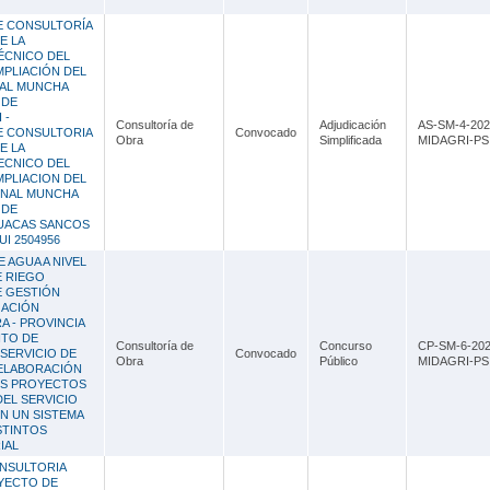
E CONSULTORÍA
E LA
ÉCNICO DEL
PLIACIÓN DEL
NAL MUNCHA
 DE
 -
Consultoría de
Adjudicación
AS-SM-4-202
E CONSULTORIA
Convocado
Obra
Simplificada
MIDAGRI-PSI
E LA
ECNICO DEL
PLIACION DEL
ONAL MUNCHA
 DE
HUACAS SANCOS
I 2504956
 AGUA A NIVEL
E RIEGO
E GESTIÓN
GACIÓN
A - PROVINCIA
NTO DE
Consultoría de
Concurso
CP-SM-6-202
SERVICIO DE
Convocado
Obra
Público
MIDAGRI-PSI
 ELABORACIÓN
OS PROYECTOS
EL SERVICIO
ON UN SISTEMA
STINTOS
IAL
NSULTORIA
YECTO DE