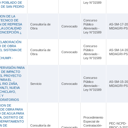
Lambayeque
RO POBLADO DE
Ley N°31589
O DE SAN PEDRO
Lima
ION DE LA
TECNICO DE
Concurso
Loreto
N DE REPRESA
Consultoría de
Público
AS-SM-17-20
Convocado
 LA LOCALIDAD
Obra
Abreviado -
MIDAGRI-PSI
Madre de Dios
CONCEPCIÓN ¿
Ley N°31589
Moquegua
 ELABORACIÓN
O DE OBRA
Concurso
L SISTEMA DE
Consultoría de
Público
AS-SM-14-20
Pasco
Convocado
Obra
Abreviado -
MIDAGRI-PSI
CHUMPI -
Ley N°31589
Piura
PERVISIÓN PARA
Puno
 DE IMPACTO
DEL PROYECTO
Concurso
ARA EL
San Martín
Público
AS-SM-15-20
L RIO ZAÑA,
Servicio
Convocado
Abreviado -
MIDAGRI-PSI
YALTI, NUEVA
Ley N°31589
Tacna
CHICLAYO,
 Y
LORATORIOS
Tumbes
ION DE
 DE OBRA PARA
Ucayali
O DE AGUA PARA
A, DISTRITO DE
Procedimiento
 DEPARTAMENTO
Especial de
PEC-NCPD-
N DE
Consultoría de
Contratación-
Convocado
PROC-3-202