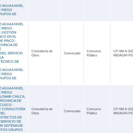
 AGUA A NIVEL
E RIEGO
GRUPOS DE
 AGUA A NIVEL
E RIEGO
E GESTIÓN
NCO EN EL
E PINCO -
OVINCIA DE
E
Consultoría de
Concurso
CP-SM-6-202
DEL SERVICIO
Convocado
Obra
Público
MIDAGRI-PSI
LA
TÉCNICO DE
 AGUA A NIVEL
E RIEGO
GRUPOS DE
 AGUA A NIVEL
E RIEGO
ALOMAR CHILCA,
PROVINCIA DE
CUSCO -
E CONSULTORÍA
Consultoría de
Concurso
CP-SM-6-202
Convocado
DEL
Obra
Público
MIDAGRI-PSI
ROYECTOS DE
SERVICIO DE
UN SISTEMA DE
INTOS GRUPOS