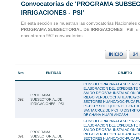
Convocatorias de 'PROGRAMA SUBSE
Convocatorias 
IRRIGACIONES - PSI'
Consultoria
En esta sección se muestran las convocatorias Nacionales d
PROGRAMA SUBSECTORIAL DE IRRIGACIONES - PSI
, e
encontraron 952 convocatorias.
INICIO
24
Nro
ENTIDAD
OBJETO
CONSULTORIA PARA LA SUPERVIS
ELABORACION DEL EXPEDIENTE 
SALDO DE OBRA: INSTALACION D
PROGRAMA
RIEGO VERDECOCHA HUANCAYOC
392
SUBSECTORIAL DE
SECTORES HUANCAYOC-PUCA P
IRRIGACIONES - PSI
PICHIU Y SHILLQUI EN EL CENT
SANTA CRUZ DE PICHIU DISTRIT
DE CHANA-HUARI-ANCASH
CONSULTORIA PARA LA SUPERVIS
ELABORACION DEL EXPEDIENTE 
SALDO DE OBRA: INSTALACION D
PROGRAMA
RIEGO VERDECOCHA HUANCAYOC
391
SUBSECTORIAL DE
SECTORES HUANCAYOC-PUCA P