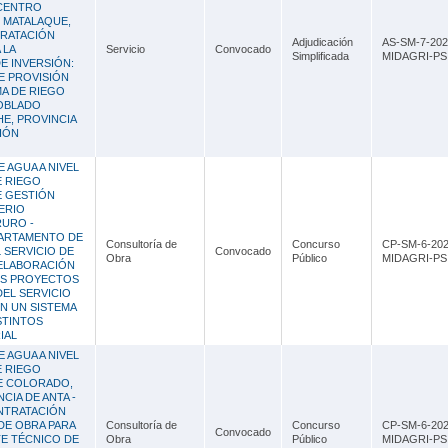
 CENTRO
 MATALAQUE,
TRATACIÓN
Adjudicación
AS-SM-7-202
 LA
Servicio
Convocado
Simplificada
MIDAGRI-PSI
E INVERSIÓN:
E PROVISIÓN
MA DE RIEGO
POBLADO
HE, PROVINCIA
IÓN
 AGUA A NIVEL
E RIEGO
E GESTIÓN
ERIO
RURO -
PARTAMENTO DE
Consultoría de
Concurso
CP-SM-6-202
 SERVICIO DE
Convocado
Obra
Público
MIDAGRI-PSI
 ELABORACIÓN
OS PROYECTOS
EL SERVICIO
ON UN SISTEMA
STINTOS
IAL
 AGUA A NIVEL
E RIEGO
LE COLORADO,
CIA DE ANTA -
NTRATACIÓN
DE OBRA PARA
Consultoría de
Concurso
CP-SM-6-202
Convocado
TE TÉCNICO DE
Obra
Público
MIDAGRI-PSI