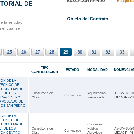
BUSCADOR RAPIDO
Busqueda
CTORIAL DE
Nacionales
Ancash
Objeto del Contrato:
s Perú
Apurímac
e la entidad
n el cual se
Arequipa
Ayacucho
25
Cajamarca
26
27
28
29
30
31
32
33
Callao
TIPO
ESTADO
MODALIDAD
NOMENCLA
CONTRATACION
Cusco
ION DE LA
Huancavelica
TECNICO DE
EL SISTEMA DE
, DE LOS
Consultoría de
Adjudicación
AS-SM-18-20
Huánuco
Convocado
UCA-CENTRO
Obra
Simplificada
MIDAGRI-PSI
RO POBLADO DE
Ica
O DE SAN PEDRO
Junín
ION DE LA
TECNICO DE
EL SISTEMA DE
Concurso
La Libertad
, DE LOS
Consultoría de
Público
AS-SM-18-20
Convocado
UCA-CENTRO
Obra
Abreviado -
MIDAGRI-PSI