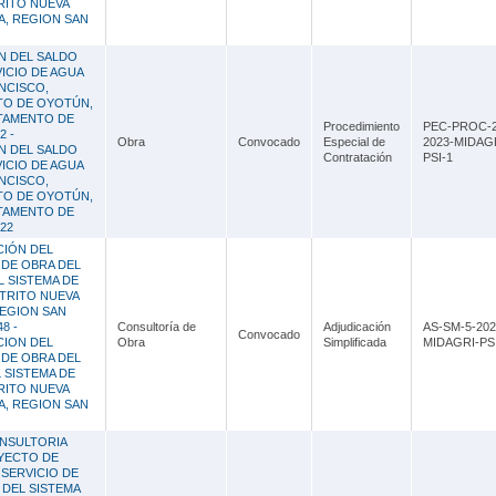
RITO NUEVA
A, REGION SAN
N DEL SALDO
VICIO DE AGUA
NCISCO,
TO DE OYOTÚN,
RTAMENTO DE
Procedimiento
PEC-PROC-2
2 -
Obra
Convocado
Especial de
2023-MIDAG
N DEL SALDO
Contratación
PSI-1
VICIO DE AGUA
NCISCO,
TO DE OYOTÚN,
RTAMENTO DE
22
CIÓN DEL
 DE OBRA DEL
 SISTEMA DE
TRITO NUEVA
REGION SAN
8 -
Consultoría de
Adjudicación
AS-SM-5-202
Convocado
CION DEL
Obra
Simplificada
MIDAGRI-PSI
 DE OBRA DEL
 SISTEMA DE
RITO NUEVA
A, REGION SAN
NSULTORIA
YECTO DE
SERVICIO DE
 DEL SISTEMA