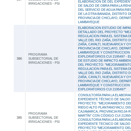
ELABORACION DE DEL EXPEDIEN
IRRIGACIONES - PSI
DE SALDO DE OBRA PARA LA REH
DEL SERVICIO DE AGUA PARA RI
DE LA OTRA BANADA, DISTRITO D
PROVINCIA DE CHICLAYO, DEPA
LAMBAYEQUE
ELABORACION ESTUDIO DE IMPA
DETALLADO DEL PROYECTO "ME
REGULACION PARA EL SISTEMA D
VALLE DEL RIO ZAÑA, DISTRITO 
ZAÑA, CAYALTI, NUEVA ARICA Y O
PROVINCIA DE CHICLAYO, DEPA
LAMBAYEQUE Y CONSTRUCCION
PROGRAMA
EXPLORATORIOS CUI 2195497 - 
386
SUBSECTORIAL DE
DE ESTUDIO DE IMPACTO AMBIE
IRRIGACIONES - PSI
DEL PROYECTO: "MEJORAMIENT
REGULACION PARA EL SISTEMA D
VALLE DEL RIO ZAÑA, DISTRITO 
ZAÑA, CAYALTI, NUEVA ARICA Y O
PROVINCIA DE CHICLAYO, DEPA
LAMBAYEQUE Y CONSTRUCCION
EXPLORATORIOS CUI 2195497"
CONSULTORÍA PARA LA ELABORA
EXPEDIENTE TÉCNICO DE SALDO
PROYECTO: "MEJORAMIENTO DEL
RIEGO ALTO PLANTANOYACU, DIS
CAJAMARCA, PROVINCIA RIOJA-
PROGRAMA
MARTÍN" CON CÓDIGO CUI 213504
385
SUBSECTORIAL DE
CONSULTORIA PARA LA ELABORA
IRRIGACIONES - PSI
EXPEDIENTE TECNICO DE SALDO
PROYECTO:"MEJORAMIENTO DEL