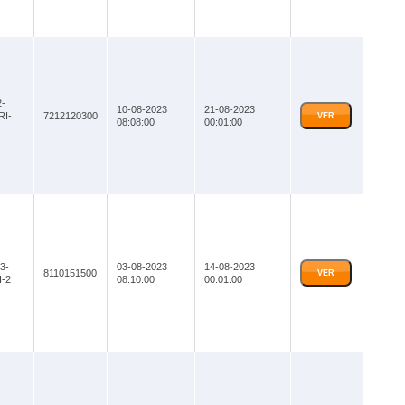
-
10-08-2023
21-08-2023
RI-
7212120300
VER
08:08:00
00:01:00
3-
03-08-2023
14-08-2023
8110151500
VER
-2
08:10:00
00:01:00