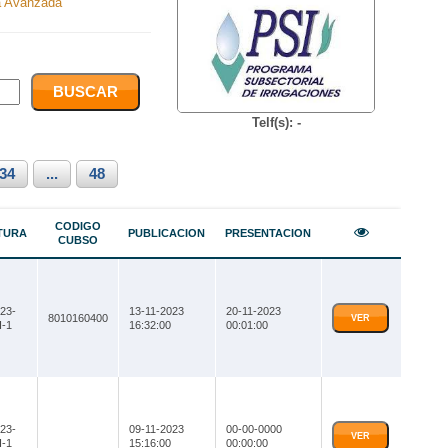
 Avanzada
Telf(s): -
34
...
48
CODIGO
TURA
PUBLICACION
PRESENTACION
CUBSO
23-
13-11-2023
20-11-2023
8010160400
VER
-1
16:32:00
00:01:00
23-
09-11-2023
00-00-0000
VER
-1
15:16:00
00:00:00