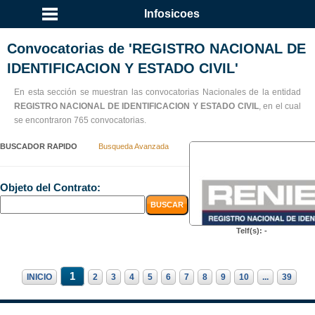
Infosicoes
Convocatorias de 'REGISTRO NACIONAL DE
IDENTIFICACION Y ESTADO CIVIL'
En esta sección se muestran las convocatorias Nacionales de la entidad
REGISTRO NACIONAL DE IDENTIFICACION Y ESTADO CIVIL
, en el cual
se encontraron 765 convocatorias.
BUSCADOR RAPIDO
Busqueda Avanzada
Objeto del Contrato:
Telf(s): -
1
INICIO
2
3
4
5
6
7
8
9
10
...
39