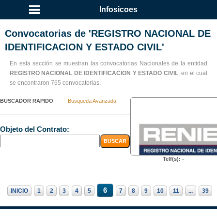
Infosicoes
Convocatorias de 'REGISTRO NACIONAL DE
IDENTIFICACION Y ESTADO CIVIL'
En esta sección se muestran las convocatorias Nacionales de la entidad
REGISTRO NACIONAL DE IDENTIFICACION Y ESTADO CIVIL
, en el cual
se encontraron 765 convocatorias.
BUSCADOR RAPIDO
Busqueda Avanzada
Objeto del Contrato:
Telf(s): -
6
INICIO
1
2
3
4
5
7
8
9
10
11
...
39