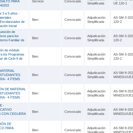
ASALTO PARA
Servicio
Convocado
Simplificada
UE 120-1
340203
e 3 a 5 años -
teriales
Adjudicación
AS-SM-3-20
Bien
Convocado
Escolarizados de
Simplificada
120-2
ción Inicial
uisición de
ivos para los
Adjudicación
AS-SM-3-20
Bien
Convocado
orno Familiar de
Simplificada
120-2
ción de módulo
ara los Programas
Adjudicación
AS-SM-3-20
Bien
Convocado
r de Ciclo II de
Simplificada
120-2
MATERIAL
Adjudicación
AS-SM-9-202
ESTUDIANTES
Bien
Convocado
Simplificada
MINEDU/UE1
A - 4 ÍTEMS
ÓN DE MATERIAL
Adjudicación
AS-SM-9-202
ESTUDIANTES
Bien
Convocado
Simplificada
MINEDU/UE1
A - 4 ÍTEMS
E -
UCATIVO
Adjudicación
AS-SM-9-202
Bien
Convocado
S CON CEGUERA
Simplificada
MINEDU/UE1
CIÓN DE
ICO PARA
Adjudicación
AS-SM-9-202
Bien
Convocado
Simplificada
MINEDU/UE1