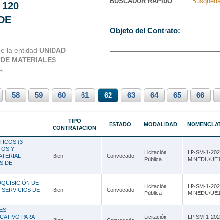
BUSCADOR RAPIDO
Busqueda
 120
Nacionales
Ancash
DE
Objeto del Contrato:
s Perú
Apurímac
de la entidad
UNIDAD
Arequipa
 DE MATERIALES
Ayacucho
s.
Cajamarca
58
59
60
61
62
63
64
65
66
Callao
Cusco
TIPO
ESTADO
MODALIDAD
NOMENCLA
CONTRATACION
Huancavelica
ICOS (3
TOS Y
Licitación
LP-SM-1-202
Huánuco
ATERIAL
Bien
Convocado
Pública
MINEDU/UE1
S DE
Ica
DQUISICIÓN DE
Licitación
LP-SM-1-202
Junín
 SERVICIOS DE
Bien
Convocado
Pública
MINEDU/UE1
La Libertad
ES -
CATIVO PARA
Licitación
LP-SM-1-202