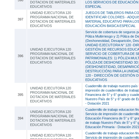
398
DOTACION DE MATERIALES
LOS SERVICIOS DE EDUCACIÓN
EDUCATIVOS
ESPECIAL
UNIDAD EJECUTORA 120
JUEGOS DE TABLEROS PARA C
PROGRAMA NACIONAL DE
IDENTIFICAR COLORES - ADQUI
397
DOTACION DE MATERIALES
MATERIAL EDUCATIVO PARA LOS
EDUCATIVOS
EDUCACIÓN BASICA ESPECIAL
Servicio de cobertura de seguros pa
Póliza Multirriesgo y 2) Póliza de 
(Deshonestidad, Desaparición, Dest
UNIDAD EJECUTORA N° 120 -DI
UNIDAD EJECUTORA 120
GESTIÓN DE RECURSOS EDUCA
PROGRAMA NACIONAL DE
SERVICIO DE COBERTURA DE 
396
DOTACION DE MATERIALES
PATRIMONIALES: 1) PÓLIZA MUL
EDUCATIVOS
PÓLIZA DE DESHONESTIDAD 3D:
(DESHONESTIDAD, DESAPARICI
DESTRUCCIÓN) PARA LA UNIDA
120 - DIRECCIÓN DE GESTIÓN
EDUCATIVOS
Cuadernillo de trabajo nuestro país 
UNIDAD EJECUTORA 120
impresión de cuadernillos de traba
PROGRAMA NACIONAL DE
395
Financiera de 5° y 6° grado y cuader
DOTACION DE MATERIALES
Nuestro País de 5° y 6° grado de E
EDUCATIVOS
- Dotación 2021
Cuadernillo de trabajo educacion fin
UNIDAD EJECUTORA 120
Servicio de impresión de cuadernill
PROGRAMA NACIONAL DE
394
Educación Financiera de 5° y 6° gra
DOTACION DE MATERIALES
de trabajo Nuestro País de 5° y 6° 
EDUCATIVOS
Educación Primaria - Dotación 202
Cuadernillo de trabajo educacion fin
UNIDAD EJECUTORA 120
Servicio de impresión de cuadernill