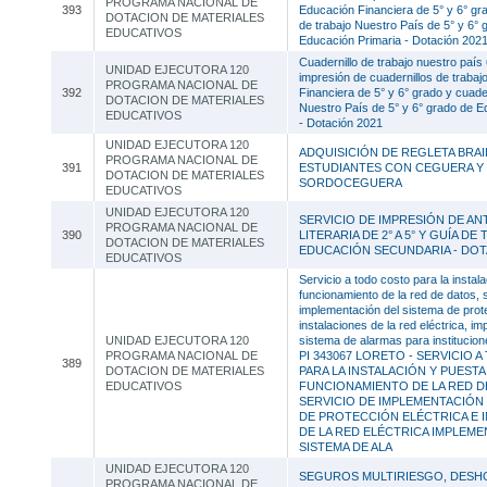
PROGRAMA NACIONAL DE
393
Educación Financiera de 5° y 6° gra
DOTACION DE MATERIALES
de trabajo Nuestro País de 5° y 6° 
EDUCATIVOS
Educación Primaria - Dotación 202
Cuadernillo de trabajo nuestro país 
UNIDAD EJECUTORA 120
impresión de cuadernillos de traba
PROGRAMA NACIONAL DE
392
Financiera de 5° y 6° grado y cuader
DOTACION DE MATERIALES
Nuestro País de 5° y 6° grado de E
EDUCATIVOS
- Dotación 2021
UNIDAD EJECUTORA 120
ADQUISICIÓN DE REGLETA BRAI
PROGRAMA NACIONAL DE
391
ESTUDIANTES CON CEGUERA Y
DOTACION DE MATERIALES
SORDOCEGUERA
EDUCATIVOS
UNIDAD EJECUTORA 120
SERVICIO DE IMPRESIÓN DE A
PROGRAMA NACIONAL DE
390
LITERARIA DE 2° A 5° Y GUÍA DE
DOTACION DE MATERIALES
EDUCACIÓN SECUNDARIA - DOT
EDUCATIVOS
Servicio a todo costo para la instal
funcionamiento de la red de datos, 
implementación del sistema de prote
instalaciones de la red eléctrica, i
UNIDAD EJECUTORA 120
sistema de alarmas para institucion
PROGRAMA NACIONAL DE
PI 343067 LORETO - SERVICIO 
389
DOTACION DE MATERIALES
PARA LA INSTALACIÓN Y PUESTA
EDUCATIVOS
FUNCIONAMIENTO DE LA RED D
SERVICIO DE IMPLEMENTACIÓN 
DE PROTECCIÓN ELÉCTRICA E 
DE LA RED ELÉCTRICA IMPLEME
SISTEMA DE ALA
UNIDAD EJECUTORA 120
SEGUROS MULTIRIESGO, DESH
PROGRAMA NACIONAL DE