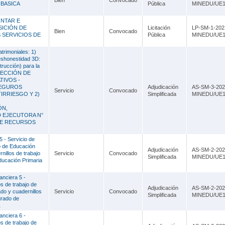
Bien
Convocado
Lambayeque
 BASICA
Pública
MINEDU/UE1
Lima
ONTAR E
SICIÓN DE
Licitación
LP-SM-1-202
Bien
Convocado
 SERVICIOS DE
Pública
MINEDU/UE1
Loreto
trimoniales: 1)
Madre de Dios
Deshonestidad 3D:
rucción) para la
Moquegua
RECCIÓN DE
TIVOS -
SEGUROS
Adjudicación
AS-SM-3-202
Pasco
Servicio
Convocado
TIRRIESGO Y 2)
Simplificada
MINEDU/UE1
Piura
ÓN,
D EJECUTORA N°
 DE RECURSOS
Puno
5 - Servicio de
San Martín
jo de Educación
Adjudicación
AS-SM-2-202
nillos de trabajo
Servicio
Convocado
Simplificada
MINEDU/UE1
ducación Primaria
Tacna
anciera 5 -
Tumbes
os de trabajo de
Adjudicación
AS-SM-2-202
do y cuadernillos
Servicio
Convocado
Simplificada
MINEDU/UE1
Ucayali
grado de
1
anciera 6 -
os de trabajo de