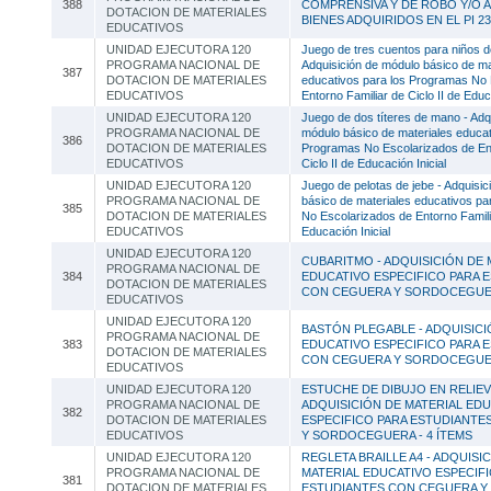
388
COMPRENSIVA Y DE ROBO Y/O 
DOTACION DE MATERIALES
BIENES ADQUIRIDOS EN EL PI 2
EDUCATIVOS
UNIDAD EJECUTORA 120
Juego de tres cuentos para niños d
PROGRAMA NACIONAL DE
Adquisición de módulo básico de ma
387
DOTACION DE MATERIALES
educativos para los Programas No 
EDUCATIVOS
Entorno Familiar de Ciclo II de Educa
UNIDAD EJECUTORA 120
Juego de dos títeres de mano - Adq
PROGRAMA NACIONAL DE
módulo básico de materiales educat
386
DOTACION DE MATERIALES
Programas No Escolarizados de Ent
EDUCATIVOS
Ciclo II de Educación Inicial
UNIDAD EJECUTORA 120
Juego de pelotas de jebe - Adquisi
PROGRAMA NACIONAL DE
básico de materiales educativos p
385
DOTACION DE MATERIALES
No Escolarizados de Entorno Familia
EDUCATIVOS
Educación Inicial
UNIDAD EJECUTORA 120
CUBARITMO - ADQUISICIÓN DE 
PROGRAMA NACIONAL DE
384
EDUCATIVO ESPECIFICO PARA 
DOTACION DE MATERIALES
CON CEGUERA Y SORDOCEGUER
EDUCATIVOS
UNIDAD EJECUTORA 120
BASTÓN PLEGABLE - ADQUISICI
PROGRAMA NACIONAL DE
383
EDUCATIVO ESPECIFICO PARA 
DOTACION DE MATERIALES
CON CEGUERA Y SORDOCEGUER
EDUCATIVOS
UNIDAD EJECUTORA 120
ESTUCHE DE DIBUJO EN RELIEV
PROGRAMA NACIONAL DE
ADQUISICIÓN DE MATERIAL ED
382
DOTACION DE MATERIALES
ESPECIFICO PARA ESTUDIANTE
EDUCATIVOS
Y SORDOCEGUERA - 4 ÍTEMS
UNIDAD EJECUTORA 120
REGLETA BRAILLE A4 - ADQUISI
PROGRAMA NACIONAL DE
MATERIAL EDUCATIVO ESPECIF
381
DOTACION DE MATERIALES
ESTUDIANTES CON CEGUERA Y