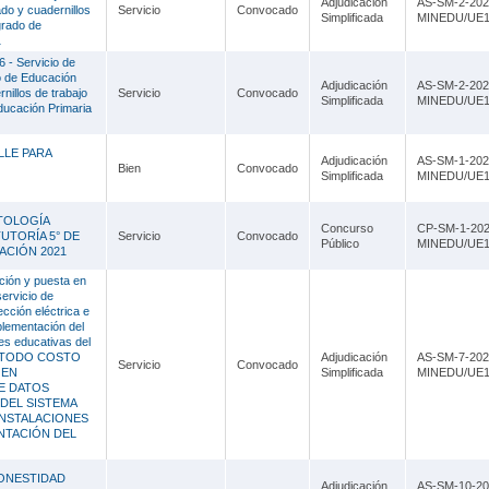
Adjudicación
AS-SM-2-202
do y cuadernillos
Servicio
Convocado
Simplificada
MINEDU/UE1
grado de
1
6 - Servicio de
jo de Educación
Adjudicación
AS-SM-2-202
nillos de trabajo
Servicio
Convocado
Simplificada
MINEDU/UE1
ducación Primaria
LLE PARA
Adjudicación
AS-SM-1-202
Bien
Convocado
Simplificada
MINEDU/UE1
NTOLOGÍA
Concurso
CP-SM-1-202
 TUTORÍA 5° DE
Servicio
Convocado
Público
MINEDU/UE1
ACIÓN 2021
ación y puesta en
servicio de
cción eléctrica e
mplementación del
es educativas del
A TODO COSTO
Adjudicación
AS-SM-7-202
Servicio
Convocado
 EN
Simplificada
MINEDU/UE1
E DATOS
DEL SISTEMA
INSTALACIONES
NTACIÓN DEL
ONESTIDAD
Adjudicación
AS-SM-10-20