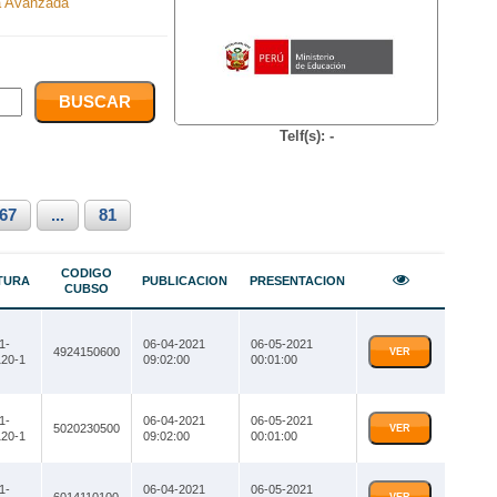
 Avanzada
Telf(s): -
67
...
81
CODIGO
TURA
PUBLICACION
PRESENTACION
CUBSO
1-
06-04-2021
06-05-2021
4924150600
VER
20-1
09:02:00
00:01:00
1-
06-04-2021
06-05-2021
5020230500
VER
20-1
09:02:00
00:01:00
1-
06-04-2021
06-05-2021