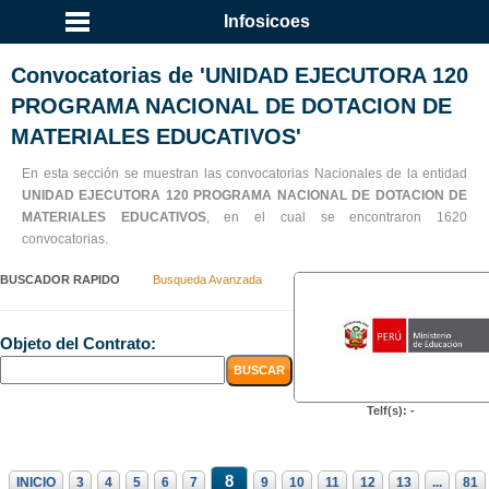
Infosicoes
Convocatorias de 'UNIDAD EJECUTORA 120
PROGRAMA NACIONAL DE DOTACION DE
MATERIALES EDUCATIVOS'
En esta sección se muestran las convocatorias Nacionales de la entidad
UNIDAD EJECUTORA 120 PROGRAMA NACIONAL DE DOTACION DE
MATERIALES EDUCATIVOS
, en el cual se encontraron 1620
convocatorias.
BUSCADOR RAPIDO
Busqueda Avanzada
Objeto del Contrato:
Telf(s): -
8
INICIO
3
4
5
6
7
9
10
11
12
13
...
81