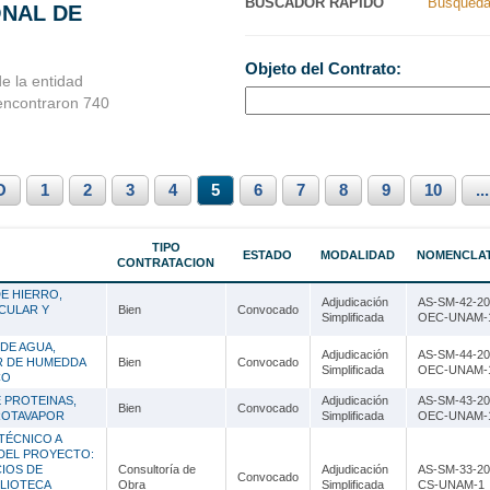
BUSCADOR RAPIDO
Busqueda
ONAL DE
Nacionales
Ancash
Objeto del Contrato:
s Perú
Apurímac
e la entidad
 encontraron 740
Arequipa
Ayacucho
O
1
Cajamarca
2
3
4
5
6
7
8
9
10
...
Callao
TIPO
ESTADO
MODALIDAD
NOMENCLA
CONTRATACION
Cusco
E HIERRO,
Adjudicación
AS-SM-42-20
Huancavelica
RCULAR Y
Bien
Convocado
Simplificada
OEC-UNAM-
Huánuco
DE AGUA,
Adjudicación
AS-SM-44-20
R DE HUMEDDA
Bien
Convocado
Simplificada
OEC-UNAM-
CO
Ica
 PROTEINAS,
Adjudicación
AS-SM-43-20
Bien
Convocado
ROTAVAPOR
Simplificada
OEC-UNAM-
Junín
TÉCNICO A
 DEL PROYECTO:
La Libertad
IOS DE
Consultoría de
Adjudicación
AS-SM-33-20
Convocado
BLIOTECA
Obra
Simplificada
CS-UNAM-1