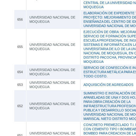
CENTRAL DE LA UNIVERSIDAD 
MOQUEGUA
ELABORACIÓN DE EXPEDIENTE 
UNIVERSIDAD NACIONAL DE
PROYECTO: MEJORAMIENTO DE
656
MOQUEGUA
ENSEÑANZA DEL CENTRO DE ID
UNIVERSIDAD NACIONAL DE M
EJECUCIÓN DE OBRA: MEJORA
SERVICIO DE FORMACIÓN SUPE
ESCUELA PROFESIONAL DE ING
UNIVERSIDAD NACIONAL DE
SISTEMAS E INFORMÁTICA EN L
655
MOQUEGUA
UNIVERSITARIA DE ILO DE LA U
NACIONAL DE MOQUEGUA, EN C
DISTRITO PACOCHA, PROVINCIA
MOQUEGUA
SERVICIO DE CONFECCIÓN E I
UNIVERSIDAD NACIONAL DE
654
ESTRUCTURA METÁLICA PARA E
MOQUEGUA
TODO COSTO.
UNIVERSIDAD NACIONAL DE
653
ADQUISICIÓN DE AGREGADOS
MOQUEGUA
SUMINISTRO E INSTALACIÓN D
APANELADAS DE UNA Y DOS HO
PARA OBRA CREACIÓN DE LA
UNIVERSIDAD NACIONAL DE
652
INFRAESTRUCTURA PROFESION
MOQUEGUA
PUBLICA Y DESARROLLO SOCIAL
UNIVERSIDAD NACIONAL DE M
MARISCAL NIETO DISTRITO M
CONCRETO PREMEZCLADO T.I. 
CON CEMENTO TIPO I BOMBEAB
UNIVERSIDAD NACIONAL DE
BOMBEO PARA CREACION DE LA
651