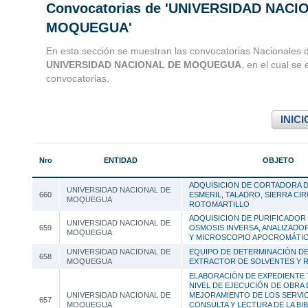
Convocatorias de 'UNIVERSIDAD NACI
Convocatorias 
MOQUEGUA'
Consultoria
En esta sección se muestran las convocatorias Nacionales d
UNIVERSIDAD NACIONAL DE MOQUEGUA
, en el cual se
convocatorias.
INICI
Nro
ENTIDAD
OBJETO
ADQUISICION DE CORTADORA D
UNIVERSIDAD NACIONAL DE
660
ESMERIL, TALADRO, SIERRA CI
MOQUEGUA
ROTOMARTILLO
ADQUISICION DE PURIFICADOR 
UNIVERSIDAD NACIONAL DE
659
OSMOSIS INVERSA, ANALIZADO
MOQUEGUA
Y MICROSCOPIO APOCROMÁTI
UNIVERSIDAD NACIONAL DE
EQUIPO DE DETERMINACIÓN DE
658
MOQUEGUA
EXTRACTOR DE SOLVENTES Y 
ELABORACIÓN DE EXPEDIENTE 
NIVEL DE EJECUCIÓN DE OBRA
UNIVERSIDAD NACIONAL DE
MEJORAMIENTO DE LOS SERVIC
657
MOQUEGUA
CONSULTA Y LECTURA DE LA BI