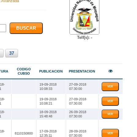
 Avanzada
Telf(s): -
37
CODIGO
TURA
PUBLICACION
PRESENTACION
CUBSO
18-
19-09-2018
27-09-2018
VER
1
10:08:33
07:30:00
18-
19-09-2018
27-09-2018
VER
1
10:08:21
07:30:00
18-
18-09-2018
26-09-2018
VER
1
15:48:48
07:30:00
18-
17-09-2018
28-09-2018
8110150800
VER
12:35:11
07:30:00