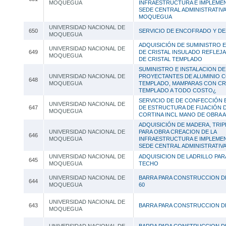
MOQUEGUA
INFRAESTRUCTURA E IMPLEMEN
SEDE CENTRAL ADMINISTRATIVA
MOQUEGUA
UNIVERSIDAD NACIONAL DE
650
SERVICIO DE ENCOFRADO Y 
MOQUEGUA
ADQUISICIÓN DE SUMINISTRO E
UNIVERSIDAD NACIONAL DE
649
DE CRISTAL INSULADO REFLEJ
MOQUEGUA
DE CRISTAL TEMPLADO
SUMINISTRO E INSTALACION D
UNIVERSIDAD NACIONAL DE
PROYECTANTES DE ALUMINIO C
648
MOQUEGUA
TEMPLADO, MAMPARAS CON CR
TEMPLADO A TODO COSTO¿
SERVICIO DE DE CONFECCIÓN 
UNIVERSIDAD NACIONAL DE
647
DE ESTRUCTURA DE FIJACIÓN 
MOQUEGUA
CORTINA INCL MANO DE OBRA 
ADQUISICIÓN DE MADERA, TRIP
UNIVERSIDAD NACIONAL DE
PARA OBRA CREACION DE LA
646
MOQUEGUA
INFRAESTRUCTURA E IMPLEMEN
SEDE CENTRAL ADMINISTRATIVA
UNIVERSIDAD NACIONAL DE
ADQUISICION DE LADRILLO PAR
645
MOQUEGUA
TECHO
UNIVERSIDAD NACIONAL DE
BARRA PARA CONSTRUCCION DE
644
MOQUEGUA
60
UNIVERSIDAD NACIONAL DE
643
BARRA PARA CONSTRUCCION DE
MOQUEGUA