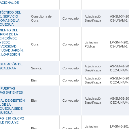
Lambayeque
NACIONAL DE
Lima
TÉCNICO DEL
L SERVICIO
Consultoría de
Adjudicación
AS-SM-34-20
Convocado
IOMAS DE LA
Obra
Simplificada
CS-UNAM-1
Loreto
OQUEGUA
MIENTO DEL
Madre de Dios
RIOR DE LA
ENIERÍA DE
Moquegua
A SEDE
Licitación
LP-SM-4-201
Obra
Convocado
NIVERSIDAD
Pública
CS-UNAM-1
IUDAD JARDÍN,
Pasco
 ILO-REGION
Piura
NSTALACIÓN DE
Adjudicación
AS-SM-41-20
SCALERA A
Servicio
Convocado
Simplificada
OEC-UNAM-
Puno
Adjudicación
AS-SM-40-20
Bien
Convocado
San Martín
Simplificada
OEC-UNAM-
E PUERTAS
Tacna
JAS BATIENTES
Adjudicación
AS-SM-31-20
AL DE GESTIÓN
Bien
Convocado
Tumbes
Simplificada
OEC-UNAM-
 DE LA
OQUEGUA SEDE
Ucayali
OQUEGUA
FG=210 KG/CM2
LE INCLUYE
Licitación
LP-SM-3-201
Bien
Convocado