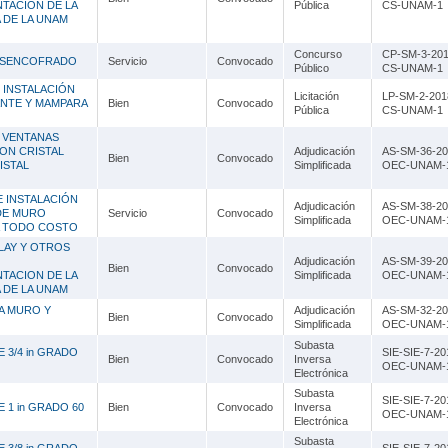
TACION DE LA
Pública
CS-UNAM-1
 DE LA UNAM
Concurso
CP-SM-3-201
DESENCOFRADO
Servicio
Convocado
Público
CS-UNAM-1
 INSTALACIÓN
Licitación
LP-SM-2-201
ANTE Y MAMPARA
Bien
Convocado
Pública
CS-UNAM-1
E VENTANAS
ON CRISTAL
Adjudicación
AS-SM-36-20
Bien
Convocado
ISTAL
Simplificada
OEC-UNAM-
E INSTALACIÓN
Adjudicación
AS-SM-38-20
DE MURO
Servicio
Convocado
Simplificada
OEC-UNAM-
A TODO COSTO
LAY Y OTROS
Adjudicación
AS-SM-39-20
Bien
Convocado
TACION DE LA
Simplificada
OEC-UNAM-
 DE LA UNAM
A MURO Y
Adjudicación
AS-SM-32-20
Bien
Convocado
Simplificada
OEC-UNAM-
Subasta
 3/4 in GRADO
SIE-SIE-7-20
Bien
Convocado
Inversa
OEC-UNAM-
Electrónica
Subasta
SIE-SIE-7-20
 1 in GRADO 60
Bien
Convocado
Inversa
OEC-UNAM-
Electrónica
Subasta