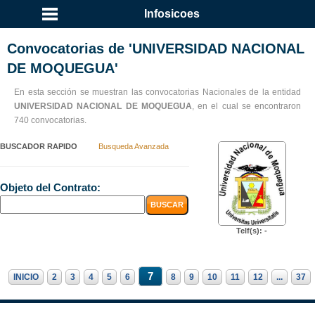
Infosicoes
Convocatorias de 'UNIVERSIDAD NACIONAL
DE MOQUEGUA'
En esta sección se muestran las convocatorias Nacionales de la entidad
UNIVERSIDAD NACIONAL DE MOQUEGUA
, en el cual se encontraron
740 convocatorias.
BUSCADOR RAPIDO
Busqueda Avanzada
Objeto del Contrato:
Telf(s): -
7
INICIO
2
3
4
5
6
8
9
10
11
12
...
37