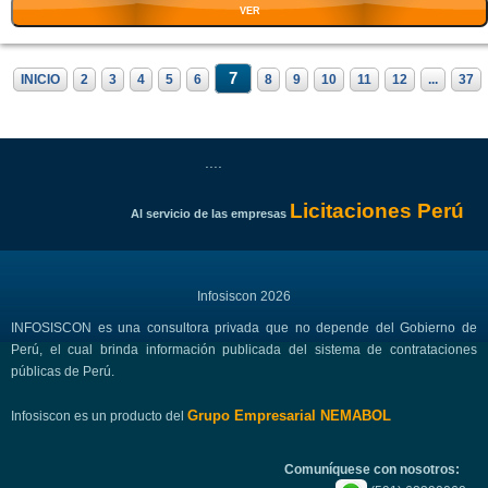
VER
7
INICIO
2
3
4
5
6
8
9
10
11
12
...
37
....
Licitaciones Perú
Al servicio de las empresas
Infosiscon 2026
INFOSISCON es una consultora privada que no depende del Gobierno de
Perú, el cual brinda información publicada del sistema de contrataciones
públicas de Perú.
Grupo Empresarial NEMABOL
Infosiscon es un producto del
Comuníquese con nosotros: