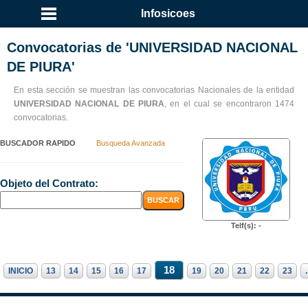
Infosicoes
Convocatorias de 'UNIVERSIDAD NACIONAL
DE PIURA'
En esta sección se muestran las convocatorias Nacionales de la entidad
UNIVERSIDAD NACIONAL DE PIURA
, en el cual se encontraron 1474
convocatorias.
BUSCADOR RAPIDO
Busqueda Avanzada
Objeto del Contrato:
Telf(s): -
18
INICIO
13
14
15
16
17
19
20
21
22
23
.