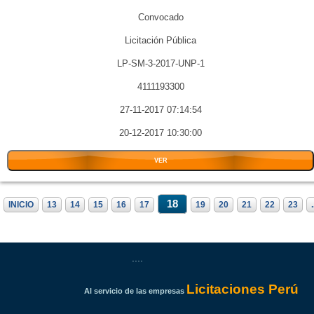
Convocado
Licitación Pública
LP-SM-3-2017-UNP-1
4111193300
27-11-2017 07:14:54
20-12-2017 10:30:00
VER
18
INICIO
13
14
15
16
17
19
20
21
22
23
.
....
Licitaciones Perú
Al servicio de las empresas