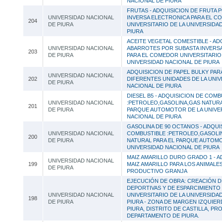
NACIONAL DE PIURA
FRUTAS - ADQUISICION DE FRUTA 
UNIVERSIDAD NACIONAL
INVERSA ELECTRONICA PARA EL 
204
DE PIURA
UNIVERSITARIO DE LA UNIVERSIDA
PIURA
ACEITE VEGETAL COMESTIBLE - AD
UNIVERSIDAD NACIONAL
ABARROTES POR SUBASTA INVERS
203
DE PIURA
PARA EL COMEDOR UNIVERSITARIO 
UNIVERSIDAD NACIONAL DE PIURA
ADQUISICION DE PAPEL BULKY PARA
UNIVERSIDAD NACIONAL
202
DIFERENTES UNIDADES DE LA UNI
DE PIURA
NACIONAL DE PIURA
DIESEL B5 - ADQUISICION DE COMB
UNIVERSIDAD NACIONAL
:PETROLEO,GASOLINA,GAS NATURA
201
DE PIURA
PARQUE AUTOMOTOR DE LA UNIVE
NACIONAL DE PIURA
GASOLINA DE 90 OCTANOS - ADQUI
UNIVERSIDAD NACIONAL
COMBUSTIBLE :PETROLEO,GASOLI
200
DE PIURA
NATURAL PARA EL PARQUE AUTOM
UNIVERSIDAD NACIONAL DE PIURA
MAIZ AMARILLO DURO GRADO 1 - A
UNIVERSIDAD NACIONAL
199
MAIZ AMARILLO PARA LOS ANIMALE
DE PIURA
PRODUCTIVO GRANJA
EJECUCIÓN DE OBRA: CREACIÓN 
DEPORTIVAS Y DE ESPARCIMIENTO
UNIVERSIDAD NACIONAL
UNIVERSITARIO DE LA UNIVERSIDA
198
DE PIURA
PIURA - ZONA DE MARGEN IZQUIER
PIURA, DISTRITO DE CASTILLA, PRO
DEPARTAMENTO DE PIURA.