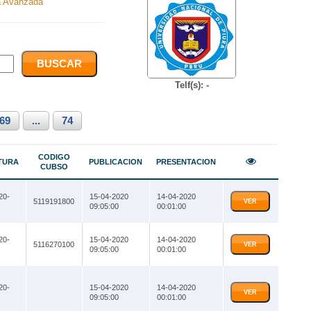
 Avanzada
Telf(s): -
69
...
74
CODIGO
TURA
PUBLICACION
PRESENTACION
CUBSO
20-
15-04-2020
14-04-2020
5119191800
VER
09:05:00
00:01:00
20-
15-04-2020
14-04-2020
5116270100
VER
09:05:00
00:01:00
20-
15-04-2020
14-04-2020
VER
09:05:00
00:01:00