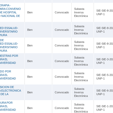
Lambayeque
RAPIA -
PARA CONVENIO
Subasta
Lima
SIE-SIE-8-20
DE HOSPITAL
Bien
Convocado
Inversa
UNP-1
D NACIONAL DE
Electrónica
Loreto
Subasta
Madre de Dios
ED ESSALUD-
SIE-SIE-8-20
Bien
Convocado
Inversa
NIVERSITARIO
UNP-1
Electrónica
PIURA
Moquegua
 DE
Subasta
ED ESSALUD-
SIE-SIE-8-20
Pasco
Bien
Convocado
Inversa
NIVERSITARIO
UNP-1
Electrónica
PIURA
Piura
NESTRAS POR
Subasta
RA EL
SIE-SIE-3-20
Bien
Convocado
Inversa
NIVERSIDAD
Puno
UNP-1
Electrónica
ADO POR
San Martín
Subasta
RA EL
SIE-SIE-5-20
Bien
Convocado
Inversa
NIVERSIDAD
UNP-1
Electrónica
Tacna
SICION DE
Subasta
Tumbes
A ELECTRONICA
SIE-SIE-6-20
Bien
Convocado
Inversa
DE LA
UNP-1
Electrónica
Ucayali
DURA POR
Subasta
RA EL
SIE-SIE-1-20
Bien
Convocado
Inversa
NIVERSIDAD
UNP-1
Electrónica