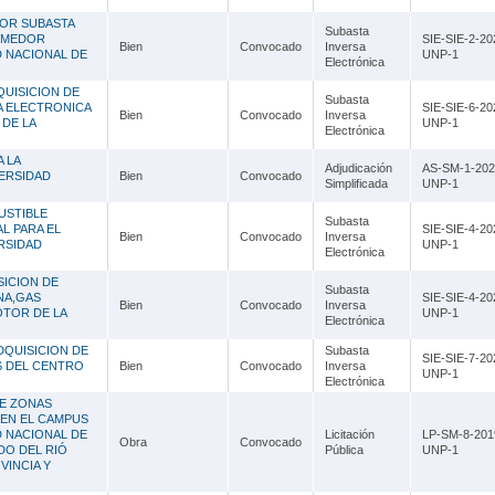
POR SUBASTA
Subasta
COMEDOR
SIE-SIE-2-20
Bien
Convocado
Inversa
D NACIONAL DE
UNP-1
Electrónica
QUISICION DE
Subasta
A ELECTRONICA
SIE-SIE-6-20
Bien
Convocado
Inversa
DE LA
UNP-1
Electrónica
 LA
Adjudicación
AS-SM-1-202
VERSIDAD
Bien
Convocado
Simplificada
UNP-1
USTIBLE
Subasta
L PARA EL
SIE-SIE-4-20
Bien
Convocado
Inversa
RSIDAD
UNP-1
Electrónica
SICION DE
Subasta
NA,GAS
SIE-SIE-4-20
Bien
Convocado
Inversa
OTOR DE LA
UNP-1
Electrónica
DQUISICION DE
Subasta
SIE-SIE-7-20
S DEL CENTRO
Bien
Convocado
Inversa
UNP-1
Electrónica
DE ZONAS
 EN EL CAMPUS
D NACIONAL DE
Licitación
LP-SM-8-201
Obra
Convocado
DO DEL RIÓ
Pública
UNP-1
VINCIA Y