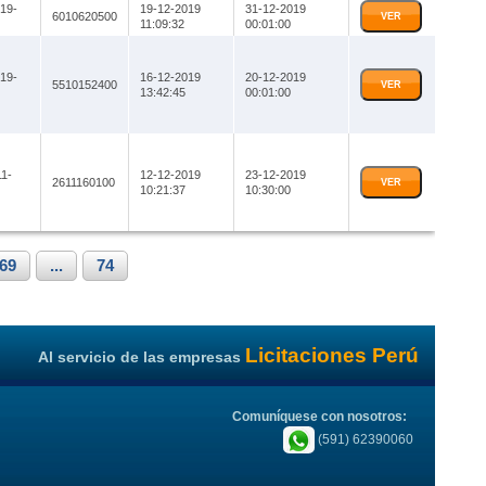
19-
19-12-2019
31-12-2019
6010620500
VER
11:09:32
00:01:00
19-
16-12-2019
20-12-2019
5510152400
VER
13:42:45
00:01:00
1-
12-12-2019
23-12-2019
2611160100
VER
10:21:37
10:30:00
69
...
74
Licitaciones Perú
Al servicio de las empresas
Comuníquese con nosotros:
(591) 62390060