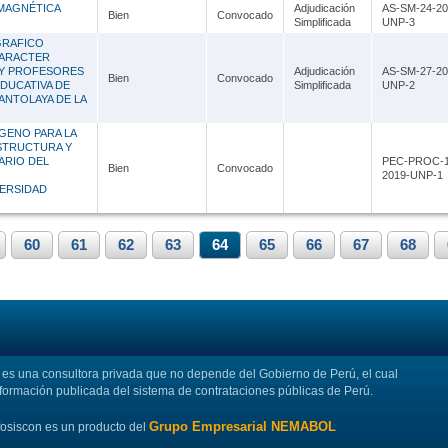
 MAGNÉTICA
Adjudicación
AS-SM-24-20
Bien
Convocado
Simplificada
UNP-3
GRAFICO
CARACTER
 Y PROFESORES
Adjudicación
AS-SM-27-20
Bien
Convocado
EDUCATIVA DE
Simplificada
UNP-2
ANTOLAYA DE LA
GENO PARA LA
ESTRUCTURA Y
ARIO DEL
PEC-PROC-1
Bien
Convocado
2019-UNP-1
VERSIDAD
60
61
62
63
64
65
66
67
68
s una consultora privada que no depende del Gobierno de Perú, el cual
nformación publicada del sistema de contrataciones públicas de Perú.
Grupo Empresarial NEMABOL
fosiscon es un producto del