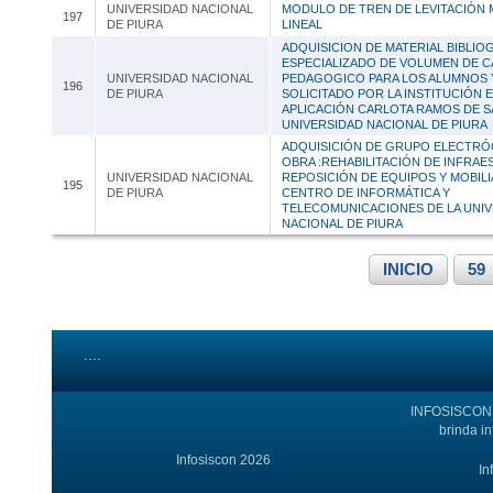
UNIVERSIDAD NACIONAL
MODULO DE TREN DE LEVITACIÓN
197
DE PIURA
LINEAL
ADQUISICION DE MATERIAL BIBLIO
ESPECIALIZADO DE VOLUMEN DE 
UNIVERSIDAD NACIONAL
PEDAGOGICO PARA LOS ALUMNOS
196
DE PIURA
SOLICITADO POR LA INSTITUCIÓN 
APLICACIÓN CARLOTA RAMOS DE S
UNIVERSIDAD NACIONAL DE PIURA
ADQUISICIÓN DE GRUPO ELECTRÓ
OBRA :REHABILITACIÓN DE INFRA
UNIVERSIDAD NACIONAL
REPOSICIÓN DE EQUIPOS Y MOBILI
195
DE PIURA
CENTRO DE INFORMÁTICA Y
TELECOMUNICACIONES DE LA UNI
NACIONAL DE PIURA
INICIO
59
....
INFOSISCON e
brinda i
Infosiscon 2026
In