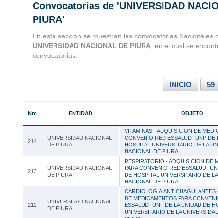
Convocatorias de 'UNIVERSIDAD NACI
Convocatorias 
PIURA'
Consultoria
En esta sección se muestran las convocatorias Nacionales d
UNIVERSIDAD NACIONAL DE PIURA
, en el cual se encon
convocatorias.
INICIO
59
Nro
ENTIDAD
OBJETO
VITAMINAS - ADQUISICION DE MED
UNIVERSIDAD NACIONAL
CONVENIO RED ESSALUD- UNP DE 
214
DE PIURA
HOSPITAL UNIVERSITARIO DE LA U
NACIONAL DE PIURA
RESPIRATORIO - ADQUISICION DE
UNIVERSIDAD NACIONAL
PARA CONVENIO RED ESSALUD- UN
213
DE PIURA
DE HOSPITAL UNIVERSITARIO DE L
NACIONAL DE PIURA
CARDIOLOGIA,ANTICUAGULANTES -
DE MEDICAMENTOS PARA CONVENI
UNIVERSIDAD NACIONAL
212
ESSALUD- UNP DE LA UNIDAD DE H
DE PIURA
UNIVERSITARIO DE LA UNIVERSIDA