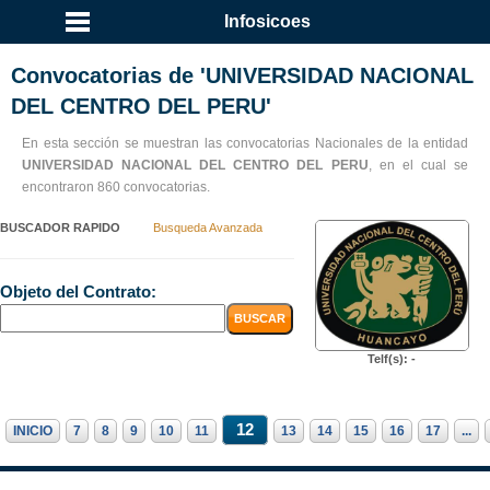
Infosicoes
Convocatorias de 'UNIVERSIDAD NACIONAL
DEL CENTRO DEL PERU'
En esta sección se muestran las convocatorias Nacionales de la entidad
UNIVERSIDAD NACIONAL DEL CENTRO DEL PERU
, en el cual se
encontraron 860 convocatorias.
BUSCADOR RAPIDO
Busqueda Avanzada
Objeto del Contrato:
Telf(s): -
12
INICIO
7
8
9
10
11
13
14
15
16
17
...