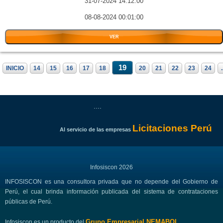
31-07-2024 14:12:00
08-08-2024 00:01:00
VER
19
INICIO
14
15
16
17
18
20
21
22
23
24
.
....
Licitaciones Perú
Al servicio de las empresas
Infosiscon 2026
INFOSISCON es una consultora privada que no depende del Gobierno de
Perú, el cual brinda información publicada del sistema de contrataciones
públicas de Perú.
Grupo Empresarial NEMABOL
Infosiscon es un producto del