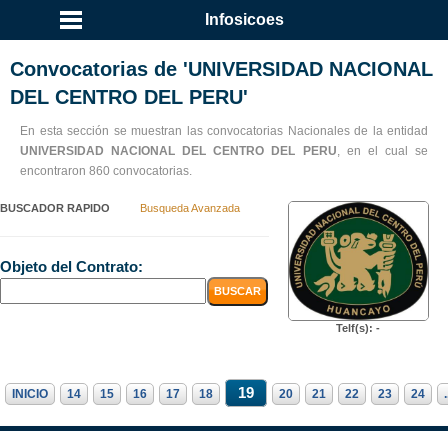
Infosicoes
Convocatorias de 'UNIVERSIDAD NACIONAL
DEL CENTRO DEL PERU'
En esta sección se muestran las convocatorias Nacionales de la entidad
UNIVERSIDAD NACIONAL DEL CENTRO DEL PERU
, en el cual se
encontraron 860 convocatorias.
BUSCADOR RAPIDO
Busqueda Avanzada
Objeto del Contrato:
Telf(s): -
19
INICIO
14
15
16
17
18
20
21
22
23
24
.