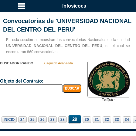
Infosicoes
Convocatorias de 'UNIVERSIDAD NACIONAL
DEL CENTRO DEL PERU'
En esta sección se muestran las convocatorias Nacionales de la entidad
UNIVERSIDAD NACIONAL DEL CENTRO DEL PERU
, en el cual se
encontraron 860 convocatorias.
BUSCADOR RAPIDO
Busqueda Avanzada
Objeto del Contrato:
Telf(s): -
29
INICIO
24
25
26
27
28
30
31
32
33
34
.