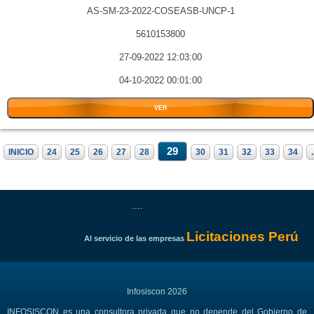
AS-SM-23-2022-COSEASB-UNCP-1
5610153800
27-09-2022 12:03:00
04-10-2022 00:01:00
VER
29
INICIO
24
25
26
27
28
30
31
32
33
34
.
....
Licitaciones Perú
Al servicio de las empresas
Infosiscon 2026
INFOSISCON es una consultora privada que no depende del Gobierno de