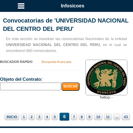
Infosicoes
Convocatorias de 'UNIVERSIDAD NACIONAL
DEL CENTRO DEL PERU'
En esta sección se muestran las convocatorias Nacionales de la entidad
UNIVERSIDAD NACIONAL DEL CENTRO DEL PERU
, en el cual se
encontraron 860 convocatorias.
BUSCADOR RAPIDO
Busqueda Avanzada
Objeto del Contrato:
Telf(s): -
6
INICIO
1
2
3
4
5
7
8
9
10
11
...
43